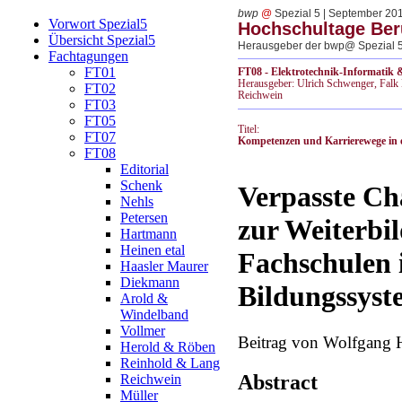
bwp
@
Spezial 5 | September 20
Vorwort Spezial5
Hochschultage Beru
Übersicht Spezial5
Herausgeber der bwp@ Spezial 5
Fachtagungen
FT01
FT08 - Elektrotechnik-Informatik 
Herausgeber: Ulrich Schwenger, Fal
FT02
Reichwein
FT03
FT05
Titel:
FT07
Kompetenzen und Karrierewege in e
FT08
Editorial
Schenk
Verpasste Ch
Nehls
Petersen
zur Weiterbi
Hartmann
Heinen etal
Fachschulen 
Haasler Maurer
Diekmann
Bildungssyst
Arold &
Windelband
Vollmer
Beitrag von Wolfgang 
Herold & Röben
Reinhold & Lang
Abstract
Reichwein
Müller