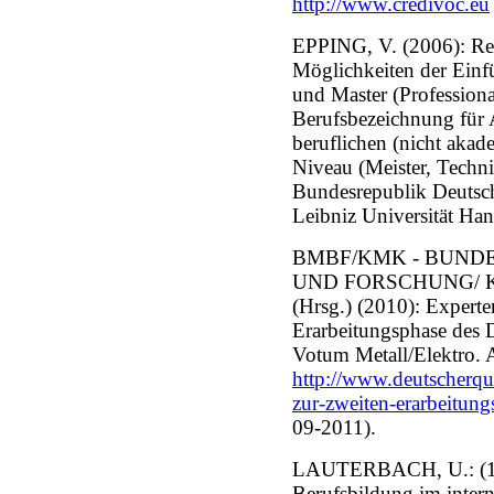
http://www.credivoc.eu
EPPING, V. (2006): Rec
Möglichkeiten der Einf
und Master (Professional
Berufsbezeichnung für 
beruflichen (nicht aka
Niveau (Meister, Technik
Bundesrepublik Deutschl
Leibniz Universität Ha
BMBF/KMK - BUND
UND FORSCHUNG/ 
(Hrsg.) (2010): Expert
Erarbeitungsphase des 
Votum Metall/Elektro. 
http://www.deutscherqu
zur-zweiten-erarbeitun
09-2011).
LAUTERBACH, U.: (1994
Berufsbildung im intern