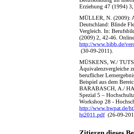
Erziehung 47 (1994) 3,
MÜLLER, N. (2009): A
Deutschland: Blinde Fl
Vergleich. In: Berufsbi
(2009) 2, 42-46. Online
http://www.bibb.de/ver
(30-09-2011).
MÜSKENS, W./ TUTSC
Äquivalenzvergleiche z
beruflicher Lernergebn
Beispiel aus dem Berei
BARABASCH, A./ HAR
Spezial 5 – Hochschult
Workshop 28 - Hochsch
http://www.bwpat.de/h
ht2011.pdf
(26-09-201
Zitieren dieses Be