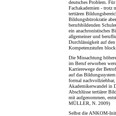
deutsches Problem. Fü
Fachakademien - trotz m
tertiären Bildungsberei
Bildungsbürokratie aber
berufsbildenden Schulen
ein anachronistisches B
allgemeiner und berufli
Durchlässigkeit auf den
Kompetenzstufen blocki
Die Missachtung höhere
im Beruf erworben werd
Karrierewege der Betrof
auf das Bildungssystem 
formal nachvollziehba
Akademikerwandel in D
Abschlüsse tertiärer B
mit aufgenommen, entstü
MÜLLER, N. 2009)
Selbst die ANKOM-Initi