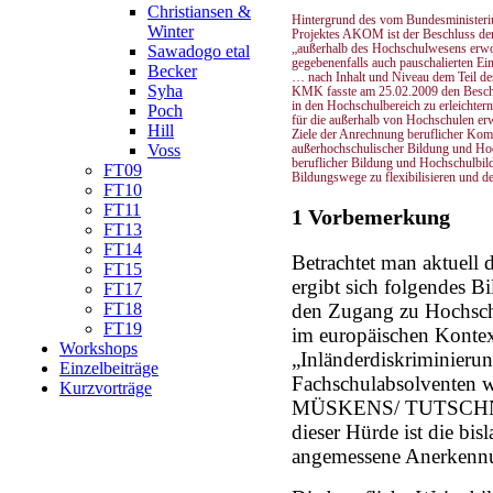
Christiansen &
Hintergrund des vom Bundesminister
Winter
Projektes AKOM ist der Beschluss d
„außerhalb des Hochschulwesens erw
Sawadogo etal
gegebenenfalls auch pauschalierten E
Becker
… nach Inhalt und Niveau dem Teil des
Syha
KMK fasste am 25.02.2009 den Beschlu
in den Hochschulbereich zu erleichtern
Poch
für die außerhalb von Hochschulen er
Hill
Ziele der Anrechnung beruflicher Kom
Voss
außerhochschulischer Bildung und Hoc
beruflicher Bildung und Hochschulbil
FT09
Bildungswege zu flexibilisieren und 
FT10
FT11
1 Vorbemerkung
FT13
FT14
Betrachtet man aktuell 
FT15
ergibt sich folgendes B
FT17
FT18
den Zugang zu Hochschu
FT19
im europäischen Kontext
Workshops
„Inländerdiskriminierun
Einzelbeiträge
Fachschulabsolventen wi
Kurzvorträge
MÜSKENS/ TUTSCHNER 
dieser Hürde ist die bis
angemessene Anerkennu