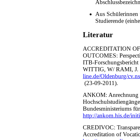
Abschlussbezeich
Aus Schülerinnen
Studierende (einhe
Literatur
ACCREDITATION O
OUTCOMES: Perspective
ITB-Forschungsberich
WITTIG, W/ RAMI, J. 
line.de/Oldenburg/cv
(23-09-2011).
ANKOM: Anrechnung be
Hochschulstudiengänge –
Bundesministeriums für
http://ankom.his.de/init
CREDIVOC: Transparen
Accreditation of Vocat