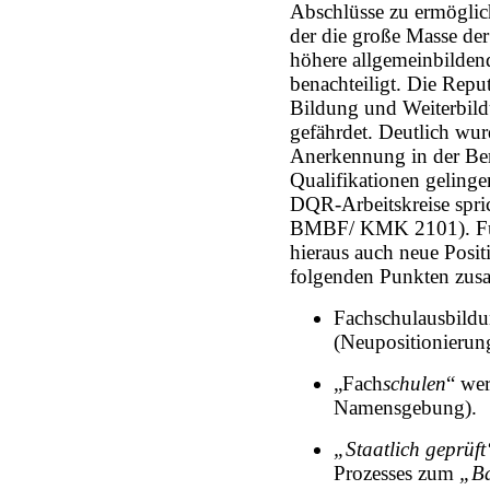
Abschlüsse zu ermöglic
der die große Masse de
höhere allgemeinbilden
benachteiligt. Die Repu
Bildung und Weiterbild
gefährdet. Deutlich wurd
Anerkennung in der Ber
Qualifikationen geling
DQR-Arbeitskreise spric
BMBF/ KMK 2101). Für 
hieraus auch neue Posit
folgenden Punkten zus
Fachschulausbildun
(Neupositionierun
„Fach
schulen
“ we
Namensgebung).
„Staatlich geprüft
Prozesses zum
„Ba