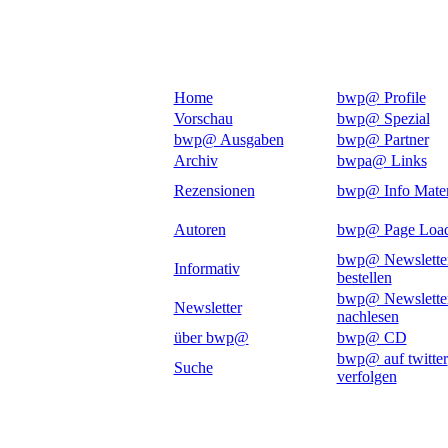
Home
bwp@ Profile
Vorschau
bwp@ Spezial
bwp@ Ausgaben
bwp@ Partner
Archiv
bwpa@ Links
Rezensionen
bwp@ Info Mater
Autoren
bwp@ Page Loa
bwp@ Newslette
Informativ
bestellen
bwp@ Newslette
Newsletter
nachlesen
über bwp@
bwp@ CD
bwp@ auf twitter
Suche
verfolgen