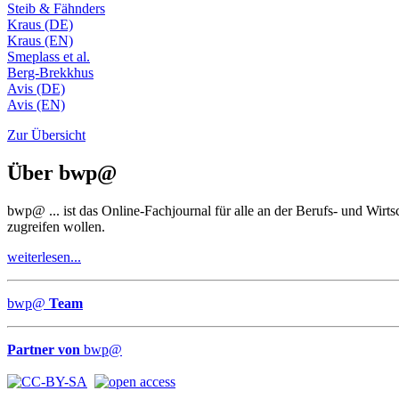
Steib & Fähnders
Kraus (DE)
Kraus (EN)
Smeplass et al.
Berg-Brekkhus
Avis (DE)
Avis (EN)
Zur Übersicht
Über
bwp
@
bwp
@
... ist das Online-Fachjournal für alle an der Berufs- und Wir
zugreifen wollen.
weiterlesen...
bwp
@
Team
Partner von
bwp
@