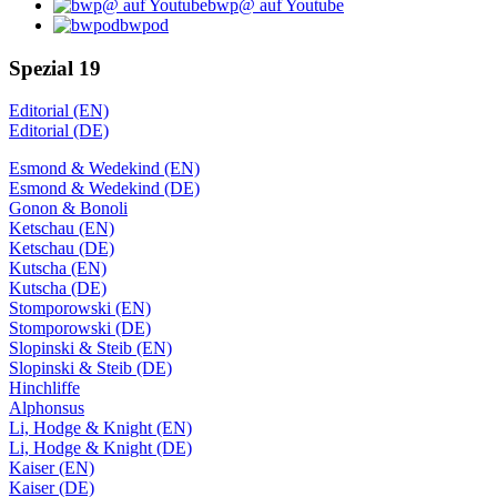
bwp@ auf Youtube
bwpod
Spezial 19
Editorial (EN)
Editorial (DE)
Esmond & Wedekind (EN)
Esmond & Wedekind (DE)
Gonon & Bonoli
Ketschau (EN)
Ketschau (DE)
Kutscha (EN)
Kutscha (DE)
Stomporowski (EN)
Stomporowski (DE)
Slopinski & Steib (EN)
Slopinski & Steib (DE)
Hinchliffe
Alphonsus
Li, Hodge & Knight (EN)
Li, Hodge & Knight (DE)
Kaiser (EN)
Kaiser (DE)