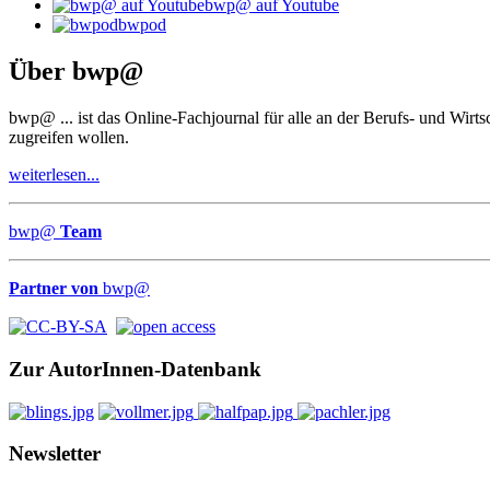
bwp@ auf Youtube
bwpod
Über
bwp
@
bwp
@
... ist das Online-Fachjournal für alle an der Berufs- und Wir
zugreifen wollen.
weiterlesen...
bwp
@
Team
Partner von
bwp
@
Zur AutorInnen-Datenbank
Newsletter