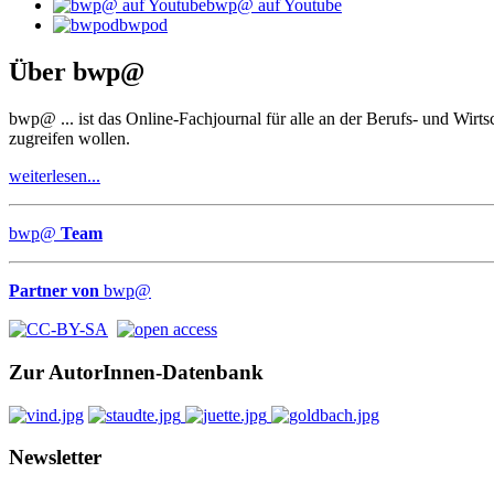
bwp@ auf Youtube
bwpod
Über
bwp
@
bwp
@
... ist das Online-Fachjournal für alle an der Berufs- und Wir
zugreifen wollen.
weiterlesen...
bwp
@
Team
Partner von
bwp
@
Zur AutorInnen-Datenbank
Newsletter