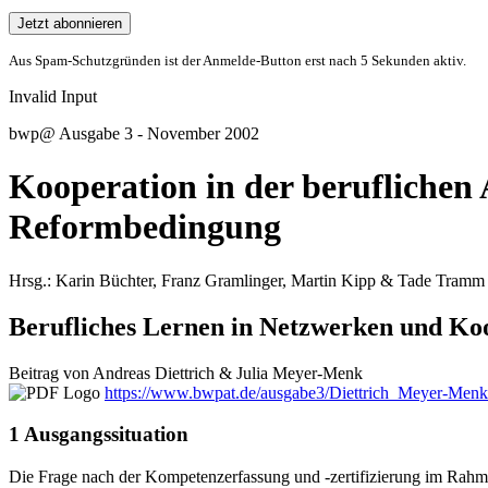
Jetzt abonnieren
Aus Spam-Schutzgründen ist der Anmelde-Button erst nach 5 Sekunden aktiv.
Invalid Input
bwp
@
Ausgabe 3 - November 2002
Kooperation in der beruflichen 
Reformbedingung
Hrsg.:
Karin
Büchter
,
Franz
Gramlinger
,
Martin
Kipp
&
Tade
Tramm
Berufliches Lernen in Netzwerken und Koo
Beitrag von
Andreas
Diettrich
&
Julia
Meyer-Menk
https://www.bwpat.de/ausgabe3/Diettrich_Meyer-Men
1 Ausgangssituation
Die Frage nach der Kompetenzerfassung und -zertifizierung im Rahmen 