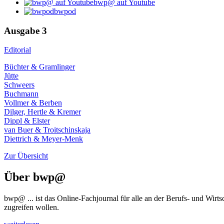
bwp@ auf Youtube
bwpod
Ausgabe 3
Editorial
Büchter & Gramlinger
Jütte
Schweers
Buchmann
Vollmer & Berben
Dilger, Hertle & Kremer
Dippl & Elster
van Buer & Troitschinskaja
Diettrich & Meyer-Menk
Zur Übersicht
Über
bwp
@
bwp
@
... ist das Online-Fachjournal für alle an der Berufs- und Wir
zugreifen wollen.