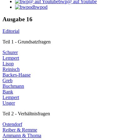
bwp@ auf Youtube
bwpod
Ausgabe 16
Editorial
Teil 1 - Grundsatzfragen
Schurer
Lempert
Lisop
Reinisch
Backes-Haase
Greb
Buchmann
Bank
Lempert
Unger
Teil 2 - Verhältnisfragen
Ostendorf
Reiber & Remme
Ammann & Thoma