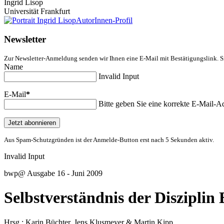
Ingrid Lisop
Universität Frankfurt
AutorInnen-Profil
Newsletter
Zur Newsletter-Anmeldung senden wir Ihnen eine E-Mail mit Bestätigungslink. S
Name
Invalid Input
E-Mail
*
Bitte geben Sie eine korrekte E-Mail-Ad
Jetzt abonnieren
Aus Spam-Schutzgründen ist der Anmelde-Button erst nach 5 Sekunden aktiv.
Invalid Input
bwp
@
Ausgabe 16 - Juni 2009
Selbstverständnis der Disziplin
Hrsg.:
Karin
Büchter
,
Jens
Klusmeyer
&
Martin
Kipp