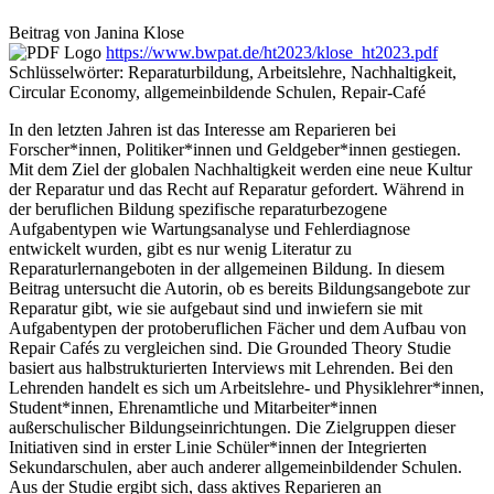
Beitrag von
Janina
Klose
https://www.bwpat.de/ht2023/klose_ht2023.pdf
Schlüsselwörter: Reparaturbildung, Arbeitslehre, Nachhaltigkeit,
Circular Economy, allgemeinbildende Schulen, Repair-Café
In den letzten Jahren ist das Interesse am Reparieren bei
Forscher*innen, Politiker*innen und Geldgeber*innen gestiegen.
Mit dem Ziel der globalen Nachhaltigkeit werden eine neue Kultur
der Reparatur und das Recht auf Reparatur gefordert. Während in
der beruflichen Bildung spezifische reparaturbezogene
Aufgabentypen wie Wartungsanalyse und Fehlerdiagnose
entwickelt wurden, gibt es nur wenig Literatur zu
Reparaturlernangeboten in der allgemeinen Bildung. In diesem
Beitrag untersucht die Autorin, ob es bereits Bildungsangebote zur
Reparatur gibt, wie sie aufgebaut sind und inwiefern sie mit
Aufgabentypen der protoberuflichen Fächer und dem Aufbau von
Repair Cafés zu vergleichen sind. Die Grounded Theory Studie
basiert aus halbstrukturierten Interviews mit Lehrenden. Bei den
Lehrenden handelt es sich um Arbeitslehre- und Physiklehrer*innen,
Student*innen, Ehrenamtliche und Mitarbeiter*innen
außerschulischer Bildungseinrichtungen. Die Zielgruppen dieser
Initiativen sind in erster Linie Schüler*innen der Integrierten
Sekundarschulen, aber auch anderer allgemeinbildender Schulen.
Aus der Studie ergibt sich, dass aktives Reparieren an