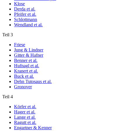
Klose
Derda et al.
Pfeifer et al.
Schlottmann
Wendland et al.
Teil 3
Friese
Jung & Lindner
Gitter & Hafner
Benner et al.
Hufnagl et al.
Kranert et al.
Buck et al.
Dehn Tutosaus et al.
Gronover
Teil 4
Körfer et al.
Hager et al.
Lange et al.
Ragutt et al.
Engartner & Kenner