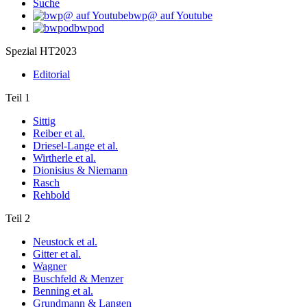
Suche
bwp@ auf Youtube
bwpod
Spezial HT2023
Editorial
Teil 1
Sittig
Reiber et al.
Driesel-Lange et al.
Wirtherle et al.
Dionisius & Niemann
Rasch
Rehbold
Teil 2
Neustock et al.
Gitter et al.
Wagner
Buschfeld & Menzer
Benning et al.
Grundmann & Langen