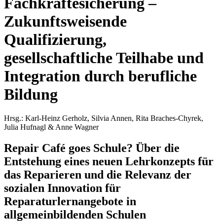
Fachkräftesicherung –
Zukunftsweisende
Qualifizierung,
gesellschaftliche Teilhabe und
Integration durch berufliche
Bildung
Hrsg.:
Karl-Heinz
Gerholz
,
Silvia
Annen
,
Rita
Braches-Chyrek
,
Julia
Hufnagl
&
Anne
Wagner
Repair Café goes Schule? Über die
Entstehung eines neuen Lehrkonzepts für
das Reparieren und die Relevanz der
sozialen Innovation für
Reparaturlernangebote in
allgemeinbildenden Schulen