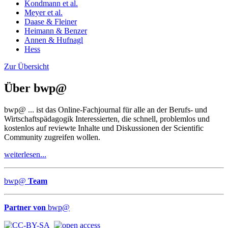
Kondmann et al.
Meyer et al.
Daase & Fleiner
Heimann & Benzer
Annen & Hufnagl
Hess
Zur Übersicht
Über
bwp
@
bwp
@
... ist das Online-Fachjournal für alle an der Berufs- und
Wirtschaftspädagogik Interessierten, die schnell, problemlos und
kostenlos auf reviewte Inhalte und Diskussionen der Scientific
Community zugreifen wollen.
weiterlesen...
bwp
@
Team
Partner von
bwp
@