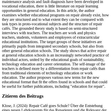
maintenance analysis and fault diagnosis have been developed in
vocational education, there is little literature on repair learning
opportunities in general education. In this article, the author
examines whether educational programs on repair already exist, how
they are structured and to what extent they can be compared with
task types in proto-vocational subjects and the structure of repair
cafés. The grounded theory study is based on semi-structured
interviews with teachers. The teachers are work and physics
teachers, students, volunteers and employees of extracurricular
educational institutions. The target groups of these initiatives are
primarily pupils from integrated secondary schools, but also from
other general education schools. The study shows that active repair
at general education schools is an increasingly networked practice of
individual actors, united by the educational goals of sustainability,
technology education and career orientation. The self-image of the
teachers is defined more by a differentiation from repair cafés than
from traditional elements of technology education or work
education. The author proposes various new terms for the new
educational format that fit the offers found in schools and that could
be useful for further publications, including "education for repair".
Zitieren des Beitrags
Klose, J. (2024): Repair Café goes Schule? Über die Entstehung
eines neuen Lehrkonzepts für das Reparieren und die Relevanz der