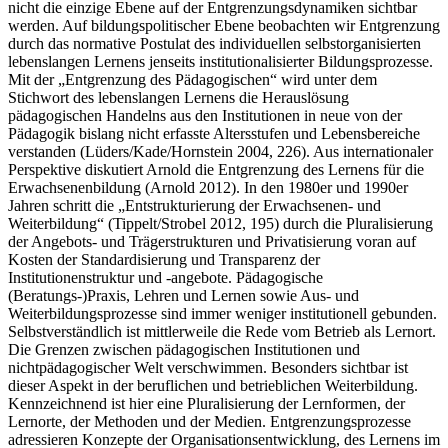
nicht die einzige Ebene auf der Entgrenzungsdynamiken sichtbar
werden. Auf bildungspolitischer Ebene beobachten wir Entgrenzung
durch das normative Postulat des individuellen selbstorganisierten
lebenslangen Lernens jenseits institutionalisierter Bildungsprozesse.
Mit der „Entgrenzung des Pädagogischen“ wird unter dem
Stichwort des lebenslangen Lernens die Herauslösung
pädagogischen Handelns aus den Institutionen in neue von der
Pädagogik bislang nicht erfasste Altersstufen und Lebensbereiche
verstanden (Lüders/Kade/Hornstein 2004, 226). Aus internationaler
Perspektive diskutiert Arnold die Entgrenzung des Lernens für die
Erwachsenenbildung (Arnold 2012). In den 1980er und 1990er
Jahren schritt die „Entstrukturierung der Erwachsenen- und
Weiterbildung“ (Tippelt/Strobel 2012, 195) durch die Pluralisierung
der Angebots- und Trägerstrukturen und Privatisierung voran auf
Kosten der Standardisierung und Transparenz der
Institutionenstruktur und -angebote. Pädagogische
(Beratungs-)Praxis, Lehren und Lernen sowie Aus- und
Weiterbildungsprozesse sind immer weniger institutionell gebunden.
Selbstverständlich ist mittlerweile die Rede vom Betrieb als Lernort.
Die Grenzen zwischen pädagogischen Institutionen und
nichtpädagogischer Welt verschwimmen. Besonders sichtbar ist
dieser Aspekt in der beruflichen und betrieblichen Weiterbildung.
Kennzeichnend ist hier eine Pluralisierung der Lernformen, der
Lernorte, der Methoden und der Medien. Entgrenzungsprozesse
adressieren Konzepte der Organisationsentwicklung, des Lernens im