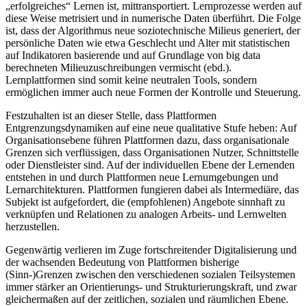
„erfolgreiches“ Lernen ist, mittransportiert. Lernprozesse werden auf
diese Weise metrisiert und in numerische Daten überführt. Die Folge
ist, dass der Algorithmus neue soziotechnische Milieus generiert, der
persönliche Daten wie etwa Geschlecht und Alter mit statistischen
auf Indikatoren basierende und auf Grundlage von big data
berechneten Milieuzuschreibungen vermischt (ebd.).
Lernplattformen sind somit keine neutralen Tools, sondern
ermöglichen immer auch neue Formen der Kontrolle und Steuerung.
Festzuhalten ist an dieser Stelle, dass Plattformen
Entgrenzungsdynamiken auf eine neue qualitative Stufe heben: Auf
Organisationsebene führen Plattformen dazu, dass organisationale
Grenzen sich verflüssigen, dass Organisationen Nutzer, Schnittstelle
oder Dienstleister sind. Auf der individuellen Ebene der Lernenden
entstehen in und durch Plattformen neue Lernumgebungen und
Lernarchitekturen. Plattformen fungieren dabei als Intermediäre, das
Subjekt ist aufgefordert, die (empfohlenen) Angebote sinnhaft zu
verknüpfen und Relationen zu analogen Arbeits- und Lernwelten
herzustellen.
Gegenwärtig verlieren im Zuge fortschreitender Digitalisierung und
der wachsenden Bedeutung von Plattformen bisherige
(Sinn-)Grenzen zwischen den verschiedenen sozialen Teilsystemen
immer stärker an Orientierungs- und Strukturierungskraft, und zwar
gleichermaßen auf der zeitlichen, sozialen und räumlichen Ebene.