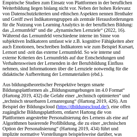
Empirische Studien zum Einsatz von Plattformen in der beruflichen
Weiterbildung liegen bislang nicht vor. Neben der hohen Relevanz
von Datenschutzkriterien und ethischen Aspekten nennen Ifenthaler
und Greiff zwei Indikatorengruppen als zentrale Herausforderungen
für die Nutzung von Learning Analytics in der beruflichen Bildung:
das „Lernumfeld“ und die „dynamischen Lernziele“ (2022, 16).
Während das Lernumfeld verschiedene interne im Sinne von
subjektiven Indikatoren umfasst wie z.B. kognitive Fähigkeiten aber
auch Emotionen, beschreiben Indikatoren wie zum Beispiel Kursart,
Lernort und -zeit das externe Lernumfeld. So wie interne und
externe Kriterien des Lernumfelds auf due Entscheidungen und
Verhaltensweisen der Lernenden in der Berufsbildung Einfluss
nehmen, sind Informationen über die Lernziele notwendig für die
didaktische Aufbereitung der Lernmaterialien (ebd.).
Aus bildungstheoretischer Perspektive bergen smarte
Bildungsplattformen als „Bildungsumgebungen im 4.0 Format“
(Hartong 2019, 432) die Gefahr einer „technisch optimierten“ und
„technisch steuerbaren Lernanregung“ (Hartong 2019, 426). Am
Beispiel der Bildungscloud (
https://dbildungscloud.de/
), eine offen
zugängliche Bildungsplattform, entlarvt Hartong die von
Plattformen angestrebte Personalisierung des Lernens als eine auf
Algorithmen basierende Profilbildung, die zu einer „technischen
Option der Personalisierung“ (Hartong 2019, 434) führt und
implizite normative Vorstellungen beispielsweise darüber, was