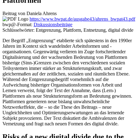
Plattformen
Beitrag von
Daniela
Ahrens
https://www.bwpat.de/ausgabe43/ahrens_bwpat43.pdf
bwp
@
-Format:
Diskussionsbeiträge
Schlüsselwörter: Entgrenzung, Plattform, Entnetzung, digital divide
Der Begriff „Entgrenzung“ etablierte sich spätestens in den 1990er
Jahren im Kontext sich wandelnder Arbeitsformen und -
organisationen. Gegenwärtig verlieren im Zuge fortschreitender
Digitalisierung und der wachsenden Bedeutung von Plattformen
bisherige (Sinn-)Grenzen zwischen den verschiedenen sozialen
Teilsystemen immer stärker an Strukturierungskraft, und zwar
gleichermaßen auf der zeitlichen, sozialen und räumlichen Ebene.
Während der Entgrenzungsbegriff vornehmlich auf die
Aufweichung bisheriger Organisationsformen von Arbeit und
Lernen verweist, folgt der Text der Annahme, dass (Lern-)
Plattformen als neue Strukturierungsform an Bedeutung gewinnen.
Plattformen generieren neue bislang unwahrscheinliche
Netzwerkeffekte, die – so die These des Beitrags – neue
Ungleichheiten und Optimierungserwartungen an das lernende
Subjekt provozieren. Der Text diskutiert die Ambivalenzen der
Vernetzung und fragt nach neuen Formen des digital divide.
Risks of a new digital divide due to the