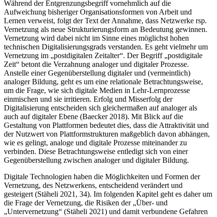
Während der Entgrenzungsbegriff vornehmlich auf die
Aufweichung bisheriger Organisationsformen von Arbeit und
Lernen verweist, folgt der Text der Annahme, dass Netzwerke rsp.
Vernetzung als neue Strukturierungsform an Bedeutung gewinnen.
Vernetzung wird dabei nicht im Sinne eines möglichst hohen
technischen Digitalisierungsgrads verstanden. Es geht vielmehr um
Vernetzung im „postdigitalen Zeitalter“. Der Begriff „postdigitale
Zeit“ betont die Verzahnung analoger und digitaler Prozesse.
Anstelle einer Gegenüberstellung digitaler und (vermeintlich)
analoger Bildung, geht es um eine relationale Betrachtungsweise,
um die Frage, wie sich digitale Medien in Lehr-Lernprozesse
einmischen und sie irritieren. Erfolg und Misserfolg der
Digitalisierung entscheiden sich gleichermaßen auf analoger als
auch auf digitaler Ebene (Baecker 2018). Mit Blick auf die
Gestaltung von Plattformen bedeutet dies, dass die Attraktivität und
der Nutzwert von Plattformstrukturen maßgeblich davon abhängen,
wie es gelingt, analoge und digitale Prozesse miteinander zu
verbinden. Diese Betrachtungsweise entledigt sich von einer
Gegenüberstellung zwischen analoger und digitaler Bildung.
Digitale Technologien haben die Möglichkeiten und Formen der
Vernetzung, des Netzwerkens, entscheidend verändert und
gesteigert (Stäheli 2021, 34). Im folgenden Kapitel geht es daher um
die Frage der Vernetzung, die Risiken der „Über- und
„Untervernetzung“ (Stäheli 2021) und damit verbundene Gefahren