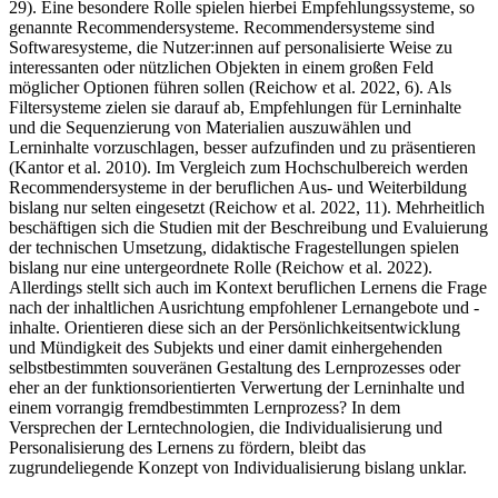
29). Eine besondere Rolle spielen hierbei Empfehlungssysteme, so
genannte Recommendersysteme. Recommendersysteme sind
Softwaresysteme, die Nutzer:innen auf personalisierte Weise zu
interessanten oder nützlichen Objekten in einem großen Feld
möglicher Optionen führen sollen (Reichow et al. 2022, 6). Als
Filtersysteme zielen sie darauf ab, Empfehlungen für Lerninhalte
und die Sequenzierung von Materialien auszuwählen und
Lerninhalte vorzuschlagen, besser aufzufinden und zu präsentieren
(Kantor et al. 2010). Im Vergleich zum Hochschulbereich werden
Recommendersysteme in der beruflichen Aus- und Weiterbildung
bislang nur selten eingesetzt (Reichow et al. 2022, 11). Mehrheitlich
beschäftigen sich die Studien mit der Beschreibung und Evaluierung
der technischen Umsetzung, didaktische Fragestellungen spielen
bislang nur eine untergeordnete Rolle (Reichow et al. 2022).
Allerdings stellt sich auch im Kontext beruflichen Lernens die Frage
nach der inhaltlichen Ausrichtung empfohlener Lernangebote und -
inhalte. Orientieren diese sich an der Persönlichkeitsentwicklung
und Mündigkeit des Subjekts und einer damit einhergehenden
selbstbestimmten souveränen Gestaltung des Lernprozesses oder
eher an der funktionsorientierten Verwertung der Lerninhalte und
einem vorrangig fremdbestimmten Lernprozess? In dem
Versprechen der Lerntechnologien, die Individualisierung und
Personalisierung des Lernens zu fördern, bleibt das
zugrundeliegende Konzept von Individualisierung bislang unklar.