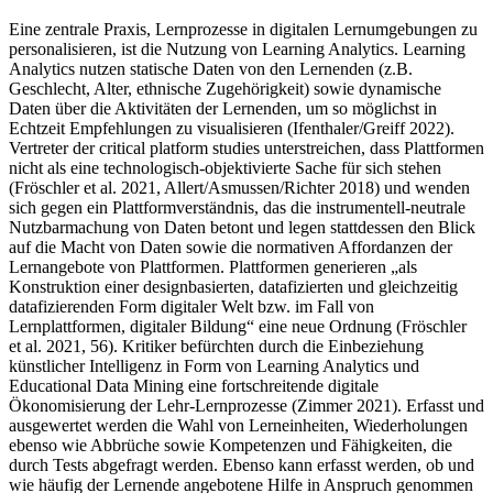
Eine zentrale Praxis, Lernprozesse in digitalen Lernumgebungen zu
personalisieren, ist die Nutzung von Learning Analytics. Learning
Analytics nutzen statische Daten von den Lernenden (z.B.
Geschlecht, Alter, ethnische Zugehörigkeit) sowie dynamische
Daten über die Aktivitäten der Lernenden, um so möglichst in
Echtzeit Empfehlungen zu visualisieren (Ifenthaler/Greiff 2022).
Vertreter der critical platform studies unterstreichen, dass Plattformen
nicht als eine technologisch-objektivierte Sache für sich stehen
(Fröschler et al. 2021, Allert/Asmussen/Richter 2018) und wenden
sich gegen ein Plattformverständnis, das die instrumentell-neutrale
Nutzbarmachung von Daten betont und legen stattdessen den Blick
auf die Macht von Daten sowie die normativen Affordanzen der
Lernangebote von Plattformen. Plattformen generieren „als
Konstruktion einer designbasierten, datafizierten und gleichzeitig
datafizierenden Form digitaler Welt bzw. im Fall von
Lernplattformen, digitaler Bildung“ eine neue Ordnung (Fröschler
et al. 2021, 56). Kritiker befürchten durch die Einbeziehung
künstlicher Intelligenz in Form von Learning Analytics und
Educational Data Mining eine fortschreitende digitale
Ökonomisierung der Lehr-Lernprozesse (Zimmer 2021). Erfasst und
ausgewertet werden die Wahl von Lerneinheiten, Wiederholungen
ebenso wie Abbrüche sowie Kompetenzen und Fähigkeiten, die
durch Tests abgefragt werden. Ebenso kann erfasst werden, ob und
wie häufig der Lernende angebotene Hilfe in Anspruch genommen