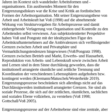
Jahren im Kontext sich wandelnder Arbeitsformen und -
organisationen. Ein auslösendes Moment für den
Entgrenzungsdiskurs war die Krise und Kritik an fordistischen
Formen der Arbeitsorganisation. Mit seiner Entgrenzungsthese von
Arbeit und Arbeitskraft hat Voß (1998) auf die abnehmende
Wirkung von Strukturvorgaben für Arbeitsprozesse und damit
einhergehende Verlagerung von Organisation und Kontrolle zu den
Arbeitenden selbst verwiesen. Aus subjektorientierter Perspektive
haben Voß und Pongratz mit der idealtypischen Figur des
Arbeitskraftunternehmers auf die Ambivalenzen sich verflüssigender
Grenzen zwischen Arbeit und Privatsphäre und
Vermarktlichungstendenzen hingewiesen (Voß/Pongratz 1998).
Grenzen zwischen Betrieb und Markt, Erwerbs- und Hausarbeit,
Reproduktion von Arbeits- und Lebenskraft sowie zwischen Arbeit
und Lernen sind in dem Sinne durchlässig geworden, dass die
institutionell arrangierte räumliche und zeitliche Trennung und
Koordination der verschiedenen Lebenssphären aufgehoben bzw.
kontingent werden (Kleemann/Matuschek/Westerheide 2019).
Entgrenzungsprozesse beschränken sich allerdings nicht auf das
Durchlässigwerden institutionell arrangierter Grenzen. Sie sind als
soziale Prozesse, die sich auf der zeitlichen, räumlichen, sachlichen
und sozialen Ebene vollziehen, zu verstehen (Voß 1998;
Gottschall/Voß 2005).
Entgrenzungsprozesse auf der Arbeitsebene sind eine zentrale, aber