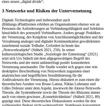
eines neuen „digital divide“.
3 Netzwerke und Risiken der Untervernetzung
Digitale Technologien und insbesondere auch
(Bildungs-)Plattformen erhöhen an Organisationen ebenso wie an
Personen die Anforderungen an Verbindungsfähigkeit und Selektion
hinsichtlich des potenziell Verbindbaren. Anders gesagt: Praktiken
der Vernetzung, des Knüpfens von Anschlussmöglichkeiten und der
Verzahnung analoger und digitaler Kommunikation gewährleisten
zunehmend soziale Teilhabe. Gefordert ist heute das
„Netzwerksubjekt“ (Stäheli 2021, 250). In seiner
kultursoziologischen Studie „Soziologie der Entnetzung“ (2021)
setzt sich Urs Stäheli mit dem allgegenwärtigen Begriff des
Netzwerks und der meist unhinterfragt positiv konnotierten
Vernetzung auseinander. Die Studie wendet sich gegen eine rein
deskriptive Beschreibung von Netzwerken zugunsten einer
analytischen und begrifflichen Sensibilisierung für die
Ambivalenzen der Vernetzung. Hierzu diskutiert er zum einen die
theoretischen Ansätze von Bruno Latour, Niklas Luhmann und
Gilles Deleuze unter dem Aspekt, inwieweit die Akteur-Netzwerk-
Theorie, die Systemtheorie sowie die Theorie des Rhizoms immer
auch von einem gewissen „Konnektivitätsbias“ (Stäheli 2021, 89)
geprägt sind. Diese theoretischen Diskussionen werden für den
vorliegenden Beitrag nicht weiterverfolgt. Stattdessen konzentriert