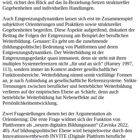
wird, richtet den Blick auf das In-Beziehung-Setzen struktureller
Gegebenheiten und individuellen Handlungen.
Auch Entgrenzungsdynamiken lassen sich erst im Zusammenspiel
subjektiver Orientierungen und Praktiken sowie struktureller
Gegebenheiten begreifen. Diese Aspekte aufgreifend, diskutiert der
Beitrag die Folgen der Entgrenzung am Beispiel der beruflichen
Weiterbildung. Genauer: Es geht um die zunehmende
(bildungspolitische) Bedeutung von Plattformen und deren
Entgrenzungsdynamiken. Der Weiterbildung ist der
Entgrenzungsgedanke quasi immanent, denn sie steht mit ihren
multiplen Systemreferenzen nicht „für und an sich“ (Harney 1997,
113), sondern immer im Kontext anderer gesellschaftlicher
Funktionsbereiche. Weiterbildung nimmt somit vielfältige Formen
an, je nach Anbindung an gesellschaftliche Referenzsysteme. Strikte
Trennungen zwischen beruflicher und betrieblicher Weiterbildung
verlieren auf der empirischen Ebene an Schärfe, denn auch
betriebliche Weiterbildung hat Nebeneffekte auf die
Persönlichkeitsentwicklung.
Zwei Fragestellungen dienen bei der Argumentation als
Orientierung: Die erste Frage widmet sich der Funktion von
Plattformen als „neuem digitalen Bildungsraum“ (Zaviska 2022,
40). Auf bildungspolitischer Ebene wird beispielsweise durch den
Innovationswettbewerb INVITE (Digitale Plattform berufliche