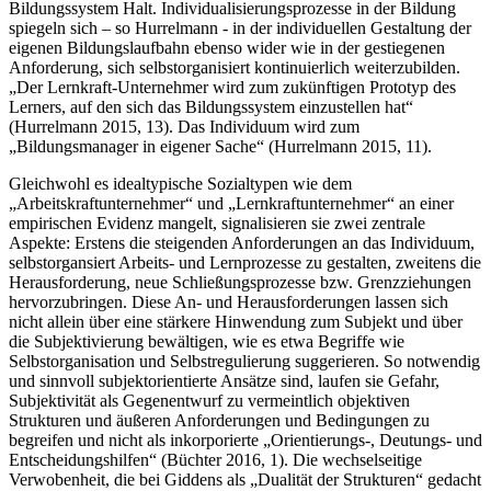
Bildungssystem Halt. Individualisierungsprozesse in der Bildung
spiegeln sich – so Hurrelmann ‑ in der individuellen Gestaltung der
eigenen Bildungslaufbahn ebenso wider wie in der gestiegenen
Anforderung, sich selbstorganisiert kontinuierlich weiterzubilden.
„Der Lernkraft-Unternehmer wird zum zukünftigen Prototyp des
Lerners, auf den sich das Bildungssystem einzustellen hat“
(Hurrelmann 2015, 13). Das Individuum wird zum
„Bildungsmanager in eigener Sache“ (Hurrelmann 2015, 11).
Gleichwohl es idealtypische Sozialtypen wie dem
„Arbeitskraftunternehmer“ und „Lernkraftunternehmer“ an einer
empirischen Evidenz mangelt, signalisieren sie zwei zentrale
Aspekte: Erstens die steigenden Anforderungen an das Individuum,
selbstorgansiert Arbeits- und Lernprozesse zu gestalten, zweitens die
Herausforderung, neue Schließungsprozesse bzw. Grenzziehungen
hervorzubringen. Diese An- und Herausforderungen lassen sich
nicht allein über eine stärkere Hinwendung zum Subjekt und über
die Subjektivierung bewältigen, wie es etwa Begriffe wie
Selbstorganisation und Selbstregulierung suggerieren. So notwendig
und sinnvoll subjektorientierte Ansätze sind, laufen sie Gefahr,
Subjektivität als Gegenentwurf zu vermeintlich objektiven
Strukturen und äußeren Anforderungen und Bedingungen zu
begreifen und nicht als inkorporierte „Orientierungs-, Deutungs- und
Entscheidungshilfen“ (Büchter 2016, 1). Die wechselseitige
Verwobenheit, die bei Giddens als „Dualität der Strukturen“ gedacht