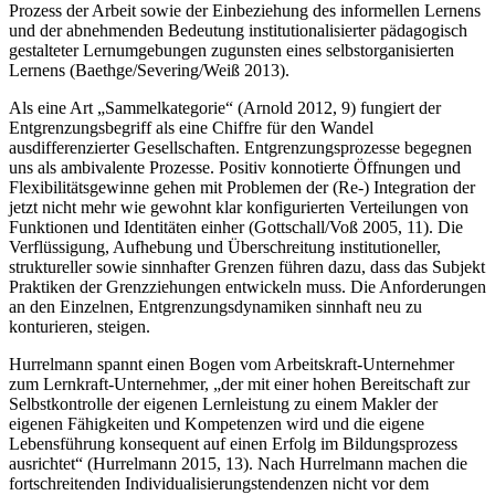
Prozess der Arbeit sowie der Einbeziehung des informellen Lernens
und der abnehmenden Bedeutung institutionalisierter pädagogisch
gestalteter Lernumgebungen zugunsten eines selbstorganisierten
Lernens (Baethge/Severing/Weiß 2013).
Als eine Art „Sammelkategorie“ (Arnold 2012, 9) fungiert der
Entgrenzungsbegriff als eine Chiffre für den Wandel
ausdifferenzierter Gesellschaften. Entgrenzungsprozesse begegnen
uns als ambivalente Prozesse. Positiv konnotierte Öffnungen und
Flexibilitätsgewinne gehen mit Problemen der (Re-) Integration der
jetzt nicht mehr wie gewohnt klar konfigurierten Verteilungen von
Funktionen und Identitäten einher (Gottschall/Voß 2005, 11). Die
Verflüssigung, Aufhebung und Überschreitung institutioneller,
struktureller sowie sinnhafter Grenzen führen dazu, dass das Subjekt
Praktiken der Grenzziehungen entwickeln muss. Die Anforderungen
an den Einzelnen, Entgrenzungsdynamiken sinnhaft neu zu
konturieren, steigen.
Hurrelmann spannt einen Bogen vom Arbeitskraft-Unternehmer
zum Lernkraft-Unternehmer, „der mit einer hohen Bereitschaft zur
Selbstkontrolle der eigenen Lernleistung zu einem Makler der
eigenen Fähigkeiten und Kompetenzen wird und die eigene
Lebensführung konsequent auf einen Erfolg im Bildungsprozess
ausrichtet“ (Hurrelmann 2015, 13). Nach Hurrelmann machen die
fortschreitenden Individualisierungstendenzen nicht vor dem