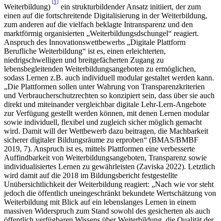
[1]
Weiterbildung)
ein strukturbildender Ansatz initiiert, der zum
einen auf die fortschreitende Digitalisierung in der Weiterbildung,
zum anderen auf die vielfach beklagte Intransparenz und den
marktförmig organisierten „Weiterbildungsdschungel“ reagiert.
Anspruch des Innovationswettbewerbs „Digitale Plattform
Berufliche Weiterbildung“ ist es, einen erleichterten,
niedrigschwelligen und breitgefächerten Zugang zu
lebensbegleitenden Weiterbildungsangeboten zu ermöglichen,
sodass Lernen z.B. auch individuell modular gestaltet werden kann.
„Die Plattformen sollen unter Wahrung von Transparenzkriterien
und Verbraucherschutzrechten so konzipiert sein, dass über sie auch
direkt und miteinander vergleichbar digitale Lehr-Lern-Angebote
zur Verfügung gestellt werden können, mit denen Lernen modular
sowie individuell, flexibel und zugleich sicher möglich gemacht
wird. Damit will der Wettbewerb dazu beitragen, die Machbarkeit
sicherer digitaler Bildungsräume zu erproben“ (BMAS/BMBF
2019, 7). Anspruch ist es, mittels Plattformen eine verbesserte
Auffindbarkeit von Weiterbildungsangeboten, Transparenz sowie
individualisiertes Lernen zu gewährleisten (Zaviska 2022). Letztlich
wird damit auf die 2018 im Bildungsbericht festgestellte
Unübersichtlichkeit der Weiterbildung reagiert: „Nach wie vor steht
jedoch die öffentlich uneingeschränkt bekundete Wertschätzung von
Weiterbildung mit Blick auf ein lebenslanges Lernen in einem
massiven Widerspruch zum Stand sowohl des gesicherten als auch
öffentlich verfügbaren Wissens über Weiterbildung, die Qualität der