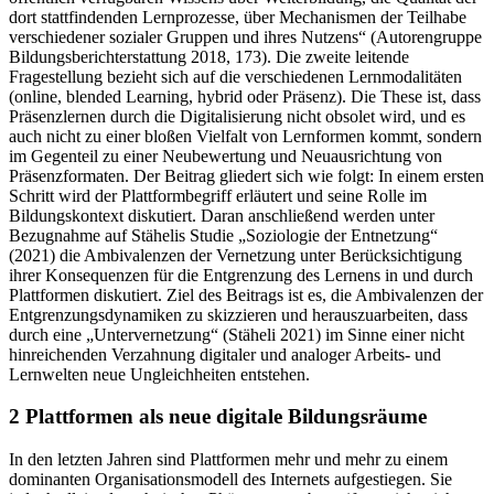
dort stattfindenden Lernprozesse, über Mechanismen der Teilhabe
verschiedener sozialer Gruppen und ihres Nutzens“ (Autorengruppe
Bildungsberichterstattung 2018, 173). Die zweite leitende
Fragestellung bezieht sich auf die verschiedenen Lernmodalitäten
(online, blended Learning, hybrid oder Präsenz). Die These ist, dass
Präsenzlernen durch die Digitalisierung nicht obsolet wird, und es
auch nicht zu einer bloßen Vielfalt von Lernformen kommt, sondern
im Gegenteil zu einer Neubewertung und Neuausrichtung von
Präsenzformaten. Der Beitrag gliedert sich wie folgt: In einem ersten
Schritt wird der Plattformbegriff erläutert und seine Rolle im
Bildungskontext diskutiert. Daran anschließend werden unter
Bezugnahme auf Stähelis Studie „Soziologie der Entnetzung“
(2021) die Ambivalenzen der Vernetzung unter Berücksichtigung
ihrer Konsequenzen für die Entgrenzung des Lernens in und durch
Plattformen diskutiert. Ziel des Beitrags ist es, die Ambivalenzen der
Entgrenzungsdynamiken zu skizzieren und herauszuarbeiten, dass
durch eine „Untervernetzung“ (Stäheli 2021) im Sinne einer nicht
hinreichenden Verzahnung digitaler und analoger Arbeits- und
Lernwelten neue Ungleichheiten entstehen.
2 Plattformen als neue digitale Bildungsräume
In den letzten Jahren sind Plattformen mehr und mehr zu einem
dominanten Organisationsmodell des Internets aufgestiegen. Sie