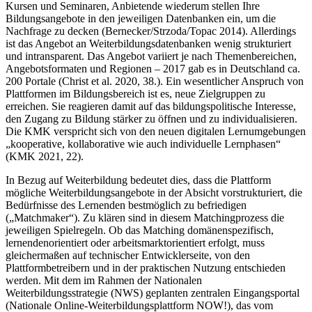
Kursen und Seminaren, Anbietende wiederum stellen Ihre
Bildungsangebote in den jeweiligen Datenbanken ein, um die
Nachfrage zu decken (Bernecker/Strzoda/Topac 2014). Allerdings
ist das Angebot an Weiterbildungsdatenbanken wenig strukturiert
und intransparent. Das Angebot variiert je nach Themenbereichen,
Angebotsformaten und Regionen – 2017 gab es in Deutschland ca.
200 Portale (Christ et al. 2020, 38.). Ein wesentlicher Anspruch von
Plattformen im Bildungsbereich ist es, neue Zielgruppen zu
erreichen. Sie reagieren damit auf das bildungspolitische Interesse,
den Zugang zu Bildung stärker zu öffnen und zu individualisieren.
Die KMK verspricht sich von den neuen digitalen Lernumgebungen
„kooperative, kollaborative wie auch individuelle Lernphasen“
(KMK 2021, 22).
In Bezug auf Weiterbildung bedeutet dies, dass die Plattform
mögliche Weiterbildungsangebote in der Absicht vorstrukturiert, die
Bedürfnisse des Lernenden bestmöglich zu befriedigen
(„Matchmaker“). Zu klären sind in diesem Matchingprozess die
jeweiligen Spielregeln. Ob das Matching domänenspezifisch,
lernendenorientiert oder arbeitsmarktorientiert erfolgt, muss
gleichermaßen auf technischer Entwicklerseite, von den
Plattformbetreibern und in der praktischen Nutzung entschieden
werden. Mit dem im Rahmen der Nationalen
Weiterbildungsstrategie (NWS) geplanten zentralen Eingangsportal
(Nationale Online-Weiterbildungsplattform NOW!), das vom