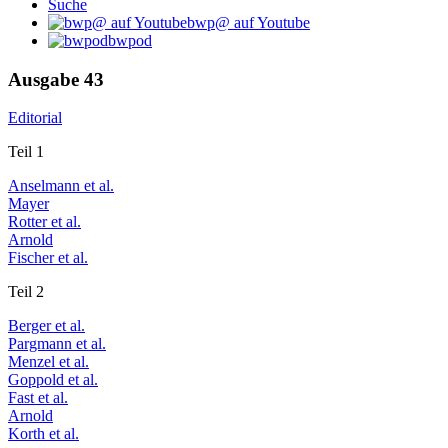
Suche
bwp@ auf Youtube
bwpod
Ausgabe 43
Editorial
Teil 1
Anselmann et al.
Mayer
Rotter et al.
Arnold
Fischer et al.
Teil 2
Berger et al.
Pargmann et al.
Menzel et al.
Goppold et al.
Fast et al.
Arnold
Korth et al.