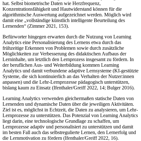
hat. Selbst biometrische Daten wie Herzfrequenz,
Konzentrationsfähigkeit und Hautwiderstand können für die
algorithmische Auswertung aufgezeichnet werden. Möglich wird
damit eine „vollständige künstlich intelligente Beurteilung des
Lernenden“ (Zimmer 2021, 153).
Befürworter hingegen erwarten durch die Nutzung von Learning
Analytics eine Personalisierung des Lernens etwa durch das
frühzeitige Erkennen von Problemen sowie durch zusätzliche
Möglichkeiten zur Verbesserung des didaktischen Aufbaus der
Lerninhalte, um letztlich den Lernprozess insgesamt zu fördern. In
der beruflichen Aus- und Weiterbildung kommen Learning
Analytics und damit verbundene adaptive Lernsysteme (KI-gestützte
Systeme, die sich kontinuierlich an das Verhalten der Nutzer:innen
anpassen) und die Lehr-Lernprozesse pädagogisch unterstützen,
bislang kaum zu Einsatz (Ifenthaler/Greiff 2022, 14; Bulger 2016).
Learning Analytics verwenden gleichermaßen statische Daten von
Lernenden und dynamische Daten über die jeweiligen Aktivitäten.
Ziel ist es, möglichst in Echtzeit, die Daten zu analysieren, um Lehr-
Lernprozesse zu unterstützen. Das Potenzial von Learning Analytics
liegt darin, eine technologische Grundlage zu schaffen, um
Lernprozesse adaptiv und personalisiert zu unterstützen und damit
im besten Fall auch das selbstregulierte Lernen, den Lernerfolg und
die Lernmotivation zu fördern (Ifenthaler/Greiff 2022, 16).