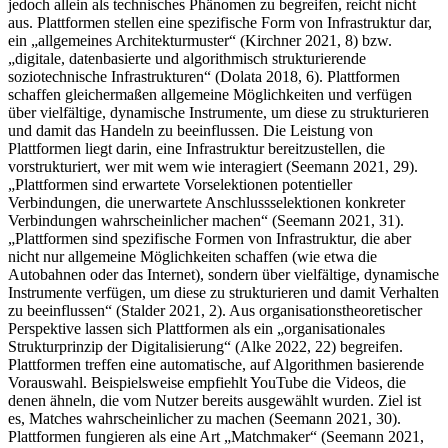
jedoch allein als technisches Phänomen zu begreifen, reicht nicht
aus. Plattformen stellen eine spezifische Form von Infrastruktur dar,
ein „allgemeines Architekturmuster“ (Kirchner 2021, 8) bzw.
„digitale, datenbasierte und algorithmisch strukturierende
soziotechnische Infrastrukturen“ (Dolata 2018, 6). Plattformen
schaffen gleichermaßen allgemeine Möglichkeiten und verfügen
über vielfältige, dynamische Instrumente, um diese zu strukturieren
und damit das Handeln zu beeinflussen. Die Leistung von
Plattformen liegt darin, eine Infrastruktur bereitzustellen, die
vorstrukturiert, wer mit wem wie interagiert (Seemann 2021, 29).
„Plattformen sind erwartete Vorselektionen potentieller
Verbindungen, die unerwartete Anschlussselektionen konkreter
Verbindungen wahrscheinlicher machen“ (Seemann 2021, 31).
„Plattformen sind spezifische Formen von Infrastruktur, die aber
nicht nur allgemeine Möglichkeiten schaffen (wie etwa die
Autobahnen oder das Internet), sondern über vielfältige, dynamische
Instrumente verfügen, um diese zu strukturieren und damit Verhalten
zu beeinflussen“ (Stalder 2021, 2). Aus organisationstheoretischer
Perspektive lassen sich Plattformen als ein „organisationales
Strukturprinzip der Digitalisierung“ (Alke 2022, 22) begreifen.
Plattformen treffen eine automatische, auf Algorithmen basierende
Vorauswahl. Beispielsweise empfiehlt YouTube die Videos, die
denen ähneln, die vom Nutzer bereits ausgewählt wurden. Ziel ist
es, Matches wahrscheinlicher zu machen (Seemann 2021, 30).
Plattformen fungieren als eine Art „Matchmaker“ (Seemann 2021,