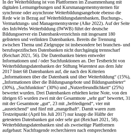
In der Weiterbildung ist von Plattformen im Zusammenhang mit
digitalen Lernumgebungen und Kursmanagementsystemen für
synchrone oder asynchrone Weiterbildungsangebote ebenso die
Rede wie in Bezug auf Weiterbildungsdatenbanken, Buchungs-,
Vermarktungs- und Managementsysteme (Alke 2022). Auf der Seite
des InfoWebs Weiterbildung (IWWB) führt der deutsche
Bildungsserver ein Datenbankverzeichnis mit insgesamt 180
gelisteten und verlinkten Datenbanken. Bereits die Trennung
zwischen Thema und Zielgruppe ist insbesondere bei branchen- und
berufsspezifischen Datenbanken nicht durchgängig trennscharf
(Reichart 2021, 56). Die Datenbanken bieten entweder
Informationen und / oder Suchfunktionen an. Der Testbericht von
Weiterbildungsdatenbanken der Stiftung Warentest aus dem Jahr
2017 listet 68 Datenbanken auf, die nach den Kriterien
„Informationen über die Datenbank und über Weiterbildung“ (15%),
„Informationen über die Bildungsangebote und Bildungsanbieter“
(30%), „Suchfunktion“ (30%) und „Nutzerfreundlichkeit“ (25%)
bewertet wurden. Drei Datenbanken erhielten keine Note, von den
übrigen 65 wurden zwei mit der Gesamtnote „sehr gut“ bewertet, 31
mit der Gesamtnote „gut“, 23 mit „befriedigend“, vier mit
„ausreichend“ und fünf mit „mangelhaft“. Damit waren zum
Testzeitpunkt (April bis Juli 2017) nur knapp die Hälfte der
getesteten Datenbanken gut oder sehr gut (Reichart 2021, 58).
Weiterbildungsdatenbanken sind als zweiseitige Plattformen
aufgebaut: Nachfragende recherchieren nach entsprechenden