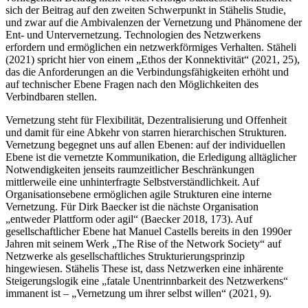
sich der Beitrag auf den zweiten Schwerpunkt in Stähelis Studie,
und zwar auf die Ambivalenzen der Vernetzung und Phänomene der
Ent- und Untervernetzung. Technologien des Netzwerkens
erfordern und ermöglichen ein netzwerkförmiges Verhalten. Stäheli
(2021) spricht hier von einem „Ethos der Konnektivität“ (2021, 25),
das die Anforderungen an die Verbindungsfähigkeiten erhöht und
auf technischer Ebene Fragen nach den Möglichkeiten des
Verbindbaren stellen.
Vernetzung steht für Flexibilität, Dezentralisierung und Offenheit
und damit für eine Abkehr von starren hierarchischen Strukturen.
Vernetzung begegnet uns auf allen Ebenen: auf der individuellen
Ebene ist die vernetzte Kommunikation, die Erledigung alltäglicher
Notwendigkeiten jenseits raumzeitlicher Beschränkungen
mittlerweile eine unhinterfragte Selbstverständlichkeit. Auf
Organisationsebene ermöglichen agile Strukturen eine interne
Vernetzung. Für Dirk Baecker ist die nächste Organisation
„entweder Plattform oder agil“ (Baecker 2018, 173). Auf
gesellschaftlicher Ebene hat Manuel Castells bereits in den 1990er
Jahren mit seinem Werk „The Rise of the Network Society“ auf
Netzwerke als gesellschaftliches Strukturierungsprinzip
hingewiesen. Stähelis These ist, dass Netzwerken eine inhärente
Steigerungslogik eine „fatale Unentrinnbarkeit des Netzwerkens“
immanent ist – „Vernetzung um ihrer selbst willen“ (2021, 9).