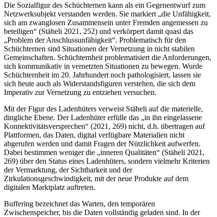
Die Sozialfigur des Schüchternen kann als ein Gegenentwurf zum
Netzwerksubjekt verstanden werden. Sie markiert „die Unfähigkeit,
sich am zwanglosen Zusammensein unter Fremden angemessen zu
beteiligen“ (Stäheli 2021, 252) und verkörpert damit quasi das
„Problem der Anschlussunfähigkeit“. Problematisch für den
Schüchternen sind Situationen der Vernetzung in nicht stabilen
Gemeinschaften. Schüchternheit problematisiert die Anforderungen,
sich kommunikativ in vernetzten Situationen zu bewegen. Wurde
Schüchternheit im 20. Jahrhundert noch pathologisiert, lassen sie
sich heute auch als Widerstandsfiguren verstehen, die sich dem
Imperativ zur Vernetzung zu entziehen versuchen.
Mit der Figur des Ladenhüters verweist Stäheli auf die materielle,
dingliche Ebene. Der Ladenhüter erfülle das „in ihn eingelassene
Konnektivitätsversprechen“ (2021, 269) nicht, d.h. übertragen auf
Plattformen, das Daten, digital verfügbare Materialien nicht
abgerufen werden und damit Fragen der Nützlichkeit aufwerfen.
Dabei bestimmen weniger die „inneren Qualitäten“ (Stäheli 2021,
269) über den Status eines Ladenhüters, sondern vielmehr Kriterien
der Vermarktung, der Sichtbarkeit und der
Zirkulationsgeschwindigkeit, mit der neue Produkte auf dem
digitalen Marktplatz auftreten.
Buffering bezeichnet das Warten, den temporären
Zwischenspeicher, bis die Daten vollständig geladen sind. In der