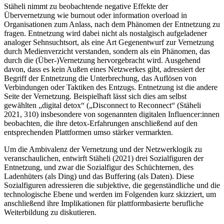
Stäheli nimmt zu beobachtende negative Effekte der
Übervernetzung wie burnout oder information overload in
Organisationen zum Anlass, nach dem Phänomen der Entnetzung zu
fragen. Entnetzung wird dabei nicht als nostalgisch aufgeladener
analoger Sehnsuchtsort, als eine Art Gegenentwurf zur Vernetzung
durch Medienverzicht verstanden, sondern als ein Phänomen, das
durch die (Über-)Vernetzung hervorgebracht wird. Ausgehend
davon, dass es kein Außen eines Netzwerkes gibt, adressiert der
Begriff der Entnetzung die Unterbrechung, das Auflösen von
Verbindungen oder Taktiken des Entzugs. Entnetzung ist die andere
Seite der Vernetzung. Beispielhaft lässt sich dies am selbst
gewählten „digital detox“ („Disconnect to Reconnect“ (Stäheli
2021, 310) insbesondere von sogenannten digitalen Influencer:innen
beobachten, die ihre detox-Erfahrungen anschließend auf den
entsprechenden Plattformen umso stärker vermarkten.
Um die Ambivalenz der Vernetzung und der Netzwerklogik zu
veranschaulichen, entwirft Stäheli (2021) drei Sozialfiguren der
Entnetzung, und zwar die Sozialfigur des Schüchternen, des
Ladenhüters (als Ding) und das Buffering (als Daten). Diese
Sozialfiguren adressieren die subjektive, die gegenständliche und die
technologische Ebene und werden im Folgenden kurz skizziert, um
anschließend ihre Implikationen für plattformbasierte berufliche
Weiterbildung zu diskutieren.