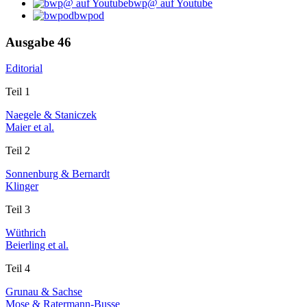
bwp@ auf Youtube
bwpod
Ausgabe 46
Editorial
Teil 1
Naegele & Staniczek
Maier et al.
Teil 2
Sonnenburg & Bernardt
Klinger
Teil 3
Wüthrich
Beierling et al.
Teil 4
Grunau & Sachse
Mose & Ratermann-Busse