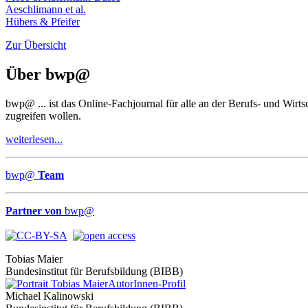
Aeschlimann et al.
Hübers & Pfeifer
Zur Übersicht
Über
bwp
@
bwp
@
... ist das Online-Fachjournal für alle an der Berufs- und Wir
zugreifen wollen.
weiterlesen...
bwp
@
Team
Partner von
bwp
@
Tobias Maier
Bundesinstitut für Berufsbildung (BIBB)
AutorInnen-Profil
Michael Kalinowski