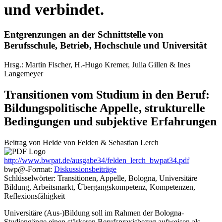
und verbindet.
Entgrenzungen an der Schnittstelle von
Berufsschule, Betrieb, Hochschule und Universität
Hrsg.:
Martin
Fischer
,
H.-Hugo
Kremer
,
Julia
Gillen
&
Ines
Langemeyer
Transitionen vom Studium in den Beruf:
Bildungspolitische Appelle, strukturelle
Bedingungen und subjektive Erfahrungen
Beitrag von
Heide
von Felden
&
Sebastian
Lerch
http://www.bwpat.de/ausgabe34/felden_lerch_bwpat34.pdf
bwp
@
-Format:
Diskussionsbeiträge
Schlüsselwörter: Transitionen, Appelle, Bologna, Universitäre
Bildung, Arbeitsmarkt, Übergangskompetenz, Kompetenzen,
Reflexionsfähigkeit
Universitäre (Aus-)Bildung soll im Rahmen der Bologna-
Studiengänge einen stärkeren Berufspraxisbezug aufweisen als