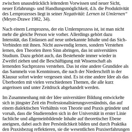
zwischen unausdrücklich leitendem Vorwissen und neuer Sicht,
neuer Erfahrungs- und Handlungsmöglichkeit, d.h. die Produktivität
des Lernprozesses liegt in seiner
Negativität: Lernen ist Umlernen“
(Meyer-Drawe 1982, 34).
Nach einem Lernprozess, der ein Umlernprozess ist, ist man nicht
mehr die gleiche Person wie vorher. Allerdings gehört dazu
Intensität, das Einlassen auf neue unbekannte Inhalte und das Sich-
Verbinden mit ihnen. Nicht auswendig lernen, sondern Verstehen
lernen, den Theorien ihren Sinn abringen, das ist universitäres
Studium. Dazu gehört auch, das Bestehende immer wieder in
Zweifel ziehen und die Beschäftigung mit Wissenschaft als
lernenden Suchprozess verstehen. Das ist eine andere Grundidee als
das Sammeln von Kenntnissen, die nach der Niederschrift in der
Klausur sofort wieder vergessen sind. Es ist eine andere Idee als das
Überborden mit vielen verschiedenen Themen, die alle kurz
angerissen und unter Zeitdruck abgehandelt werden.
Im Zusammenhang mit der Idee universitärer Bildung entwickelte
sich in jüngster Zeit ein Professionalisierungsverständnis, das auf
einem dialektischen Verhältnis von Theorie und Praxis gründete und
vorsah, dass die Studierenden sich in der Universität in erster Linie
fachliche und allgemeinbildende Inhalte auf theoretischer Ebene
aneignen, dabei auch ihre Persönlichkeit bilden und durch Praktika
den Praxisbezug reflektieren, sie die wesentlichen Praxiserfahrungen