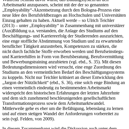
Arbeitsmarkt anzupassen, scheint mit der der so genannten
„Employability“-Akzentsetzung durch den Bologna-Prozess eine
neue Idee des Berufsfeldbezuges an Hochschulen und Universitäten
Einzug gehalten zu haben. Aktuell werde – so Ulrich Teichler
(2013) – unter „Employability“ in Zusammenhang mit universitärer
(Aus)Bildung u.a. verstanden, die Anlage des Studiums auf den
Beschäftigungs- und Karriereerfolg der Studierenden auszurichten,
eine enge stoffliche Abstimmung von Studium und zu erwartender
beruflicher Tätigkeit anzustreben, Kompetenzen zu stärken, die
nicht durch fachliche Stoffe erworben werden und Berufseinstiegs-
und Karrierehilfen in Form von Berufsberatung, Berufsvermittlung
und Bewerbungstraining anzubieten (vgl. ebd., S. 35). Mit diesen
Bedeutungsdimensionen wird versucht, eine enge Zuordnung des
Studiums an den vermeintlichen Bedarf des Beschäftigungssystems
zu koppeln. Nicht nur Teichler kritisiert an dieser Entwicklung den
„Jargon der Nützlichkeit“ (ebd., S. 36), eine solch enge Bindung an
einen vermeintlich eindeutig zu bestimmenden Arbeitsmarkt
widerspricht den historischen Erfahrungen der letzten Jahrzehnte
und dem sich zunehmend beschleunigenden gesellschaftlichen
Transformationsprozess sowie dem Arbeitsmarktwandel.
Mittlerweile gehe es eher um die Befähigung, lebenslang zu lernen
und auf einen stetigen Wandel der Anforderungen vorbereitet zu
sein (vgl. Felden, von 2009).
In diesem Zusammenhang wird die Diskussion auch unter dem