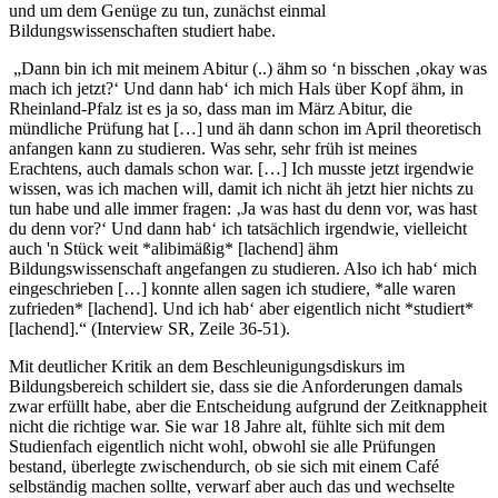
und um dem Genüge zu tun, zunächst einmal
Bildungswissenschaften studiert habe.
„Dann bin ich mit meinem Abitur (..) ähm so ‘n bisschen ‚okay was
mach ich jetzt?‘ Und dann hab‘ ich mich Hals über Kopf ähm, in
Rheinland-Pfalz ist es ja so, dass man im März Abitur, die
mündliche Prüfung hat […] und äh dann schon im April theoretisch
anfangen kann zu studieren. Was sehr, sehr früh ist meines
Erachtens, auch damals schon war. […] Ich musste jetzt irgendwie
wissen, was ich machen will, damit ich nicht äh jetzt hier nichts zu
tun habe und alle immer fragen: ‚Ja was hast du denn vor, was hast
du denn vor?‘ Und dann hab‘ ich tatsächlich irgendwie, vielleicht
auch 'n Stück weit *alibimäßig* [lachend] ähm
Bildungswissenschaft angefangen zu studieren. Also ich hab‘ mich
eingeschrieben […] konnte allen sagen ich studiere, *alle waren
zufrieden* [lachend]. Und ich hab‘ aber eigentlich nicht *studiert*
[lachend].“ (Interview SR, Zeile 36-51).
Mit deutlicher Kritik an dem Beschleunigungsdiskurs im
Bildungsbereich schildert sie, dass sie die Anforderungen damals
zwar erfüllt habe, aber die Entscheidung aufgrund der Zeitknappheit
nicht die richtige war. Sie war 18 Jahre alt, fühlte sich mit dem
Studienfach eigentlich nicht wohl, obwohl sie alle Prüfungen
bestand, überlegte zwischendurch, ob sie sich mit einem Café
selbständig machen sollte, verwarf aber auch das und wechselte