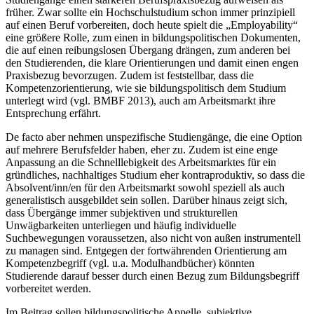
früher. Zwar sollte ein Hochschulstudium schon immer prinzipiell
auf einen Beruf vorbereiten, doch heute spielt die „Employability“
eine größere Rolle, zum einen in bildungspolitischen Dokumenten,
die auf einen reibungslosen Übergang drängen, zum anderen bei
den Studierenden, die klare Orientierungen und damit einen engen
Praxisbezug bevorzugen. Zudem ist feststellbar, dass die
Kompetenzorientierung, wie sie bildungspolitisch dem Studium
unterlegt wird (vgl. BMBF 2013), auch am Arbeitsmarkt ihre
Entsprechung erfährt.
De facto aber nehmen unspezifische Studiengänge, die eine Option
auf mehrere Berufsfelder haben, eher zu. Zudem ist eine enge
Anpassung an die Schnelllebigkeit des Arbeitsmarktes für ein
gründliches, nachhaltiges Studium eher kontraproduktiv, so dass die
Absolvent/inn/en für den Arbeitsmarkt sowohl speziell als auch
generalistisch ausgebildet sein sollen. Darüber hinaus zeigt sich,
dass Übergänge immer subjektiven und strukturellen
Unwägbarkeiten unterliegen und häufig individuelle
Suchbewegungen voraussetzen, also nicht von außen instrumentell
zu managen sind. Entgegen der fortwährenden Orientierung am
Kompetenzbegriff (vgl. u.a. Modulhandbücher) könnten
Studierende darauf besser durch einen Bezug zum Bildungsbegriff
vorbereitet werden.
Im Beitrag sollen bildungspolitische Appelle, subjektive