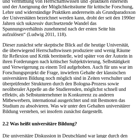
und Vermittlung von Herrschaftswissen und -praktiken einerseits
und der Aneignung der Möglichkeitsräume für kritische Forschung,
Lehre und widerständige Praktiken andererseits als Grundparadoxon
der Universitäten bezeichnet werden kann, droht der seit den 1990er
Jahren sich sukzessiv durchsetzende Wandel das
Spannungsverhältnis zunehmend nach der ersten Seite hin
aufzulösen“ (Ludwig 2011, 118).
Dieser zunächst sehr skeptische Blick auf die heutige Universität,
die überwiegend Herrschaftswissen produziere und wenig Räume
für Reflexion und Kritik bereitstelle, wird später von der Autorin in
ihren Forderungen nach kritischer Subjektivierung, Selbsttätigkeit
und Verweigerung zu einem Teil aufgehoben. Auch für uns war im
Forschungsprojekt die Frage, inwiefern Gehalte der klassischen
universitären Bildung noch möglich sind in Zeiten verschulter und
überprüfender Strukturen durch den Bologna-Prozess sowie
neoliberaler Appelle an die Studierenden, möglichst schnell und
effektiv, als Selbstunternehmer in Konkurrenz zu anderen
Mitbewerbern, international ausgerichtet und mit Bestnoten das
Studium zu absolvieren. Was wir unter den Gehalten universitärer
Bildung verstehen, sei insofern zunächst dargestellt.
2.2 Was heißt universitäre Bildung?
Die universitäre Diskussion in Deutschland war lange durch den