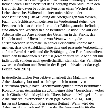
individuellen Ebene bedeutet der Übergang vom Studium in den
Beruf für die davon betroffenen Personen einen Wechsel der
Lebensbereiche. Während in einer universitären oder
hochschulischen (Aus)-Bildung die Aneignungen von Wissen,
Fach- und Schlüsselkompetenzen im Vordergrund stehen, die
Personen sich also eher im Lern- oder Bildungsmodus befinden,
sind durch den Wechsel in eine berufliche Position und auf eine
Arbeitsstelle die Anwendung des Gelernten in der Praxis, das
Handeln und die Übernahme von Verantwortung die
entscheidenden Merkmale. In naiver Perspektive könnte man
meinen, dass die Ausbildung eine gute und passende Vorbereitung
auf den Beruf darstelle und die Befähigung, den Beruf auszuüben,
durch den bestandenen Abschluss gewährleistet sei. Aber nicht nur
individuell, sondern auch gesellschaftlich stellt sich das Verhältnis
zwischen Studium und Beruf in der Regel ambivalenter dar (vgl.
Felden, von 2014).
In gesellschaftlicher Perspektive unterliegt das Matching von
Arbeitskraftangebot und -nachfrage auch in normativen
Berufskonzepten je nach Arbeitsmarktsegment immer bestimmten
Konjunkturen, gemeinhin als „Schweinezyklus“ bezeichnet, wobei
nach Günther Schmid zyklische Überschüsse und Mängel auf dem
Arbeitsmarkt unvermeidlich seien (vgl. Schmid 2014, 160f.).
Insgesamt kommt Schmid in seinem Beitrag „Wann wird der
Arbeitsmarkt erwachsen? Folgen des Strukturwandels für die