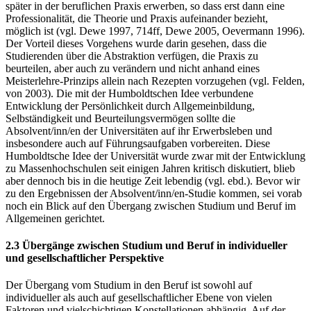
später in der beruflichen Praxis erwerben, so dass erst dann eine
Professionalität, die Theorie und Praxis aufeinander bezieht,
möglich ist (vgl. Dewe 1997, 714ff, Dewe 2005, Oevermann 1996).
Der Vorteil dieses Vorgehens wurde darin gesehen, dass die
Studierenden über die Abstraktion verfügen, die Praxis zu
beurteilen, aber auch zu verändern und nicht anhand eines
Meisterlehre-Prinzips allein nach Rezepten vorzugehen (vgl. Felden,
von 2003). Die mit der Humboldtschen Idee verbundene
Entwicklung der Persönlichkeit durch Allgemeinbildung,
Selbständigkeit und Beurteilungsvermögen sollte die
Absolvent/inn/en der Universitäten auf ihr Erwerbsleben und
insbesondere auch auf Führungsaufgaben vorbereiten. Diese
Humboldtsche Idee der Universität wurde zwar mit der Entwicklung
zu Massenhochschulen seit einigen Jahren kritisch diskutiert, blieb
aber dennoch bis in die heutige Zeit lebendig (vgl. ebd.). Bevor wir
zu den Ergebnissen der Absolvent/inn/en-Studie kommen, sei vorab
noch ein Blick auf den Übergang zwischen Studium und Beruf im
Allgemeinen gerichtet.
2.3 Übergänge zwischen Studium und Beruf in individueller
und gesellschaftlicher Perspektive
Der Übergang vom Studium in den Beruf ist sowohl auf
individueller als auch auf gesellschaftlicher Ebene von vielen
Faktoren und vielschichtigen Konstellationen abhängig. Auf der