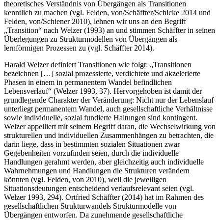
theoretisches Verständnis von Übergängen als Transitionen
kenntlich zu machen (vgl. Felden, von/Schäffter/Schicke 2014 und
Felden, von/Schiener 2010), lehnen wir uns an den Begriff
„Transition“ nach Welzer (1993) an und stimmen Schäffter in seinen
Überlegungen zu Strukturmodellen von Übergängen als
lernförmigen Prozessen zu (vgl. Schäffter 2014).
Harald Welzer definiert Transitionen wie folgt: „Transitionen
bezeichnen […] sozial prozessierte, verdichtete und akzelerierte
Phasen in einem in permanentem Wandel befindlichen
Lebensverlauf“ (Welzer 1993, 37). Hervorgehoben ist damit der
grundlegende Charakter der Veränderung: Nicht nur der Lebenslauf
unterliegt permanentem Wandel, auch gesellschaftliche Verhältnisse
sowie individuelle, sozial fundierte Haltungen sind kontingent.
Welzer appelliert mit seinem Begriff daran, die Wechselwirkung von
strukturellen und individuellen Zusammenhängen zu betrachten, die
darin liege, dass in bestimmten sozialen Situationen zwar
Gegebenheiten vorzufinden seien, durch die individuelle
Handlungen gerahmt werden, aber gleichzeitig auch individuelle
Wahrnehmungen und Handlungen die Strukturen verändern
könnten (vgl. Felden, von 2010), weil die jeweiligen
Situationsdeutungen entscheidend verlaufsrelevant seien (vgl.
Welzer 1993, 294). Ortfried Schäffter (2014) hat im Rahmen des
gesellschaftlichen Strukturwandels Strukturmodelle von
Übergängen entworfen. Da zunehmende gesellschaftliche