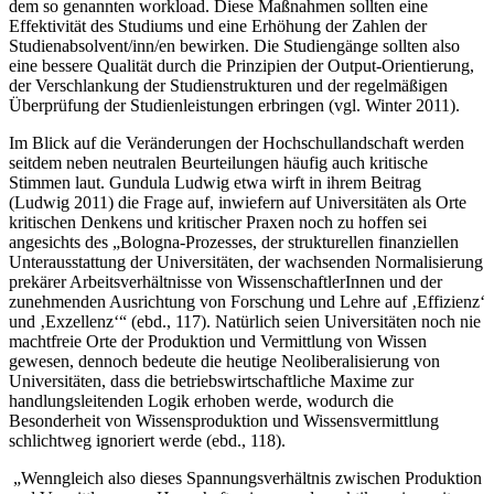
dem so genannten workload. Diese Maßnahmen sollten eine
Effektivität des Studiums und eine Erhöhung der Zahlen der
Studienabsolvent/inn/en bewirken. Die Studiengänge sollten also
eine bessere Qualität durch die Prinzipien der Output-Orientierung,
der Verschlankung der Studienstrukturen und der regelmäßigen
Überprüfung der Studienleistungen erbringen (vgl. Winter 2011).
Im Blick auf die Veränderungen der Hochschullandschaft werden
seitdem neben neutralen Beurteilungen häufig auch kritische
Stimmen laut. Gundula Ludwig etwa wirft in ihrem Beitrag
(Ludwig 2011) die Frage auf, inwiefern auf Universitäten als Orte
kritischen Denkens und kritischer Praxen noch zu hoffen sei
angesichts des „Bologna-Prozesses, der strukturellen finanziellen
Unterausstattung der Universitäten, der wachsenden Normalisierung
prekärer Arbeitsverhältnisse von WissenschaftlerInnen und der
zunehmenden Ausrichtung von Forschung und Lehre auf ‚Effizienz‘
und ‚Exzellenz‘“ (ebd., 117). Natürlich seien Universitäten noch nie
machtfreie Orte der Produktion und Vermittlung von Wissen
gewesen, dennoch bedeute die heutige Neoliberalisierung von
Universitäten, dass die betriebswirtschaftliche Maxime zur
handlungsleitenden Logik erhoben werde, wodurch die
Besonderheit von Wissensproduktion und Wissensvermittlung
schlichtweg ignoriert werde (ebd., 118).
„Wenngleich also dieses Spannungsverhältnis zwischen Produktion