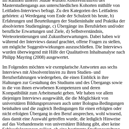
Im Rahmen unserer Studie wurden Absolvent/inn/en des
Masterstudiengangs aus unterschiedlichen Kohorten mithilfe von
Leitfaden-Interviews befragt. Zu den Kategorien des Leitfadens
gehörten: a) Werdegang vom Ende der Schulzeit bis heute, b)
Erfahrungen und Beurteilungen der Studieninhalte und Praktika der
absolvierten Studiengänge, c) Übergänge ins Berufsleben und/oder
berufliche Erwartungen und Ziele, d) Selbstverständnis,
Werteorientierungen und Zukunftserwartungen. Dabei haben wir
während der Interviews darauf geachtet, offene Fragen zu stellen,
um mögliche Suggestivwirkungen auszuschließen. Die Interviews
wurden überwiegend mit Hilfe der Qualitativen Inhaltsanalyse nach
Philipp Mayring (2008) ausgewertet.
Im Folgenden möchten wir exemplarische Antworten aus sechs
Interviews mit Absolvent/inn/en zu ihren Studien- und
Berufserfahrungen wiedergeben, die einen Einblick in ihre
Haltungen zur Gestaltung des Studiums und des Übergangs sowie
in die von ihnen erworbenen Kompetenzen und deren
Kompatibilität zum Arbeitsmarkt geben. Wir haben vor allem
diejenigen Interviews ausgewählt, die die Möglichkeit von
universitären Bildungsprozessen auch unter Bologna-Bedingungen
beinhalten und die zugleich Bedingungen für einen erfolgten oder
nicht erfolgten Übergang in den Beruf ansprechen, wohl wissend,
dass damit eine Auswahl getroffen wurde, die lediglich Hinweise
auf das Vorhandensein von universitärer Bildung gibt, aber keine