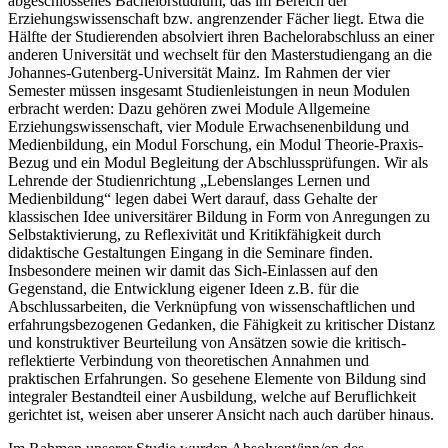
abgeschlossenes Bachelorstudium, das im Bereich der
Erziehungswissenschaft bzw. angrenzender Fächer liegt. Etwa die
Hälfte der Studierenden absolviert ihren Bachelorabschluss an einer
anderen Universität und wechselt für den Masterstudiengang an die
Johannes-Gutenberg-Universität Mainz. Im Rahmen der vier
Semester müssen insgesamt Studienleistungen in neun Modulen
erbracht werden: Dazu gehören zwei Module Allgemeine
Erziehungswissenschaft, vier Module Erwachsenenbildung und
Medienbildung, ein Modul Forschung, ein Modul Theorie-Praxis-
Bezug und ein Modul Begleitung der Abschlussprüfungen. Wir als
Lehrende der Studienrichtung „Lebenslanges Lernen und
Medienbildung“ legen dabei Wert darauf, dass Gehalte der
klassischen Idee universitärer Bildung in Form von Anregungen zu
Selbstaktivierung, zu Reflexivität und Kritikfähigkeit durch
didaktische Gestaltungen Eingang in die Seminare finden.
Insbesondere meinen wir damit das Sich-Einlassen auf den
Gegenstand, die Entwicklung eigener Ideen z.B. für die
Abschlussarbeiten, die Verknüpfung von wissenschaftlichen und
erfahrungsbezogenen Gedanken, die Fähigkeit zu kritischer Distanz
und konstruktiver Beurteilung von Ansätzen sowie die kritisch-
reflektierte Verbindung von theoretischen Annahmen und
praktischen Erfahrungen. So gesehene Elemente von Bildung sind
integraler Bestandteil einer Ausbildung, welche auf Beruflichkeit
gerichtet ist, weisen aber unserer Ansicht nach auch darüber hinaus.