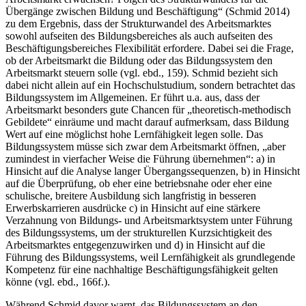
Übergänge zwischen Bildung und Beschäftigung“ (Schmid 2014)
zu dem Ergebnis, dass der Strukturwandel des Arbeitsmarktes
sowohl aufseiten des Bildungsbereiches als auch aufseiten des
Beschäftigungsbereiches Flexibilität erfordere. Dabei sei die Frage,
ob der Arbeitsmarkt die Bildung oder das Bildungssystem den
Arbeitsmarkt steuern solle (vgl. ebd., 159). Schmid bezieht sich
dabei nicht allein auf ein Hochschulstudium, sondern betrachtet das
Bildungssystem im Allgemeinen. Er führt u.a. aus, dass der
Arbeitsmarkt besonders gute Chancen für „theoretisch-methodisch
Gebildete“ einräume und macht darauf aufmerksam, dass Bildung
Wert auf eine möglichst hohe Lernfähigkeit legen solle. Das
Bildungssystem müsse sich zwar dem Arbeitsmarkt öffnen, „aber
zumindest in vierfacher Weise die Führung übernehmen“: a) in
Hinsicht auf die Analyse langer Übergangssequenzen, b) in Hinsicht
auf die Überprüfung, ob eher eine betriebsnahe oder eher eine
schulische, breitere Ausbildung sich langfristig in besseren
Erwerbskarrieren ausdrücke c) in Hinsicht auf eine stärkere
Verzahnung von Bildungs- und Arbeitsmarktsystem unter Führung
des Bildungssystems, um der strukturellen Kurzsichtigkeit des
Arbeitsmarktes entgegenzuwirken und d) in Hinsicht auf die
Führung des Bildungssystems, weil Lernfähigkeit als grundlegende
Kompetenz für eine nachhaltige Beschäftigungsfähigkeit gelten
könne (vgl. ebd., 166f.).
Während Schmid davor warnt, das Bildungssystem an den