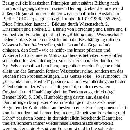
Bezug auf die klassischen Prinzipien universitärer Bildung nach
Humboldt geprägt, die er in seinem Beitrag „Ueber die innere und
äußere Organisation der höheren wissenschaftlichen Anstalten in
Berlin“ 1810 dargelegt hat (vgl. Humboldt 1810/1996, 255-266).
Diese Prinzipien lauten: 1. Bildung durch Wissenschaft, 2.
Einsamkeit und Freiheit, 3. Einheit von Forschung und Lehre und 4.
Freiheit von Forschung und Lehre. „Bildung durch Wissenschaft“
bedeutet, dass Studierende sich durch die Beschäftigung mit den
Wissenschaften
bilden
sollen, sich also auf die Gegenstände
einlassen, den Stoff - wie es heißt - ins Innere pflanzen und
Wissenschaft aus innerer Motivation heraus betreiben sowie offen
sein sollen für Veränderungen, so dass der Charakter durch diese
Art, Wissenschaft zu betreiben, umgebildet werde. Es gehe nicht
allein um das Sammeln fertiger Wissensbausteine, sondern um das
Suchen nach Problemlösungen. Das Ganze solle – so Humboldt - in
„Einsamkeit und Freiheit“ passieren. Damit war allerdings nicht der
Elfenbeinturm der Wissenschaft gemeint, sondern es waren
Originalität und Unabhängigkeit im Denken ausgedrückt (vgl.
Benner 1990, S. 208). Humboldt ging davon aus, dass das
Durchdringen komplexer Zusammenhänge und das stets neue
Begreifen der Wirklichkeit am besten in einer Forschergemeinschaft
von Lehrenden und Lernenden, in der „Einheit von Forschung und
Lehre“ passieren könne, in der nicht allein bestehende Kenntnisse
tradiert, sondern immer wieder neue Denkansätze entwickelt
werden. Der enge Bezug von Forschung und Lehre sollte die