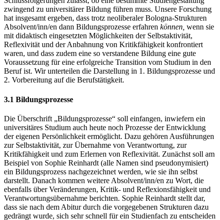
Schlussfolgerungen zulässt, ob eine bestimmte Studiengestaltung
zwingend zu universitärer Bildung führen muss. Unsere Forschung
hat insgesamt ergeben, dass trotz neoliberaler Bologna-Strukturen
Absolvent/inn/en dann Bildungsprozesse erfahren
können,
wenn sie
mit didaktisch eingesetzten Möglichkeiten der Selbstaktivität,
Reflexivität und der Anbahnung von Kritikfähigkeit konfrontiert
waren, und dass zudem eine so verstandene Bildung eine gute
Voraussetzung für eine erfolgreiche Transition vom Studium in den
Beruf ist. Wir unterteilen die Darstellung in 1. Bildungsprozesse und
2. Vorbereitung auf die Berufstätigkeit.
3.1 Bildungsprozesse
Die Überschrift „Bildungsprozesse“ soll einfangen, inwiefern ein
universitäres Studium auch heute noch Prozesse der Entwicklung
der eigenen Persönlichkeit ermöglicht. Dazu gehören Ausführungen
zur Selbstaktivität, zur Übernahme von Verantwortung, zur
Kritikfähigkeit und zum Erlernen von Reflexivität. Zunächst soll am
Beispiel von Sophie Reinhardt (alle Namen sind pseudonymisiert)
ein Bildungsprozess nachgezeichnet werden, wie sie ihn selbst
darstellt. Danach kommen weitere Absolvent/inn/en zu Wort, die
ebenfalls über Veränderungen, Kritik- und Reflexionsfähigkeit und
Verantwortungsübernahme berichten. Sophie Reinhardt stellt dar,
dass sie nach dem Abitur durch die vorgegebenen Strukturen dazu
gedrängt wurde, sich sehr schnell für ein Studienfach zu entscheiden