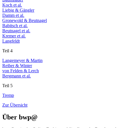
Koch et al.
Liebig & Gängler
Damm et al.
Gronewold & Beutnagel
Babitsch et al.
Beutnagel et al.
Kremer et al.
Langfeldt
Teil 4
Langemeyer & Martin
Reiber & Winter
von Felden & Lerch
Bergmann et al.
Teil 5
Tremp
Zur Übersicht
Über
bwp
@