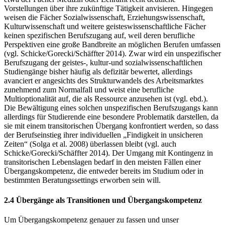
Vorstellungen über ihre zukünftige Tätigkeit anvisieren. Hingegen
weisen die Fächer Sozialwissenschaft, Erziehungswissenschaft,
Kulturwissenschaft und weitere geisteswissenschaftliche Fächer
keinen spezifischen Berufszugang auf, weil deren berufliche
Perspektiven eine große Bandbreite an möglichen Berufen umfassen
(vgl. Schicke/Gorecki/Schäffter 2014). Zwar wird ein unspezifischer
Berufszugang der geistes-, kultur-und sozialwissenschaftlichen
Studiengänge bisher häufig als defizitär bewertet, allerdings
avanciert er angesichts des Strukturwandels des Arbeitsmarktes
zunehmend zum Normalfall und weist eine berufliche
Multioptionalität auf, die als Ressource anzusehen ist (vgl. ebd.).
Die Bewältigung eines solchen unspezifischen Berufszugangs kann
allerdings für Studierende eine besondere Problematik darstellen, da
sie mit einem transitorischen Übergang konfrontiert werden, so dass
der Berufseinstieg ihrer individuellen „Findigkeit in unsicheren
Zeiten“ (Solga et al. 2008) überlassen bleibt (vgl. auch
Schicke/Gorecki/Schäffter 2014). Der Umgang mit Kontingenz in
transitorischen Lebenslagen bedarf in den meisten Fällen einer
Übergangskompetenz, die entweder bereits im Studium oder in
bestimmten Beratungssettings erworben sein will.
2.4 Übergänge als Transitionen und Übergangskompetenz
Um Übergangskompetenz genauer zu fassen und unser