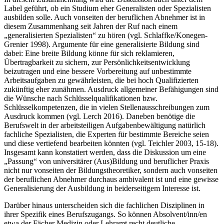
Label geführt, ob ein Studium eher Generalisten oder Spezialisten
ausbilden solle. Auch vonseiten der beruflichen Abnehmer ist in
diesem Zusammenhang seit Jahren der Ruf nach einem
„generalisierten Spezialisten“ zu hören (vgl. Schlaffke/Konegen-
Grenier 1998). Argumente für eine generalisierte Bildung sind
dabei: Eine breite Bildung könne für sich reklamieren,
Übertragbarkeit zu sichern, zur Persönlichkeitsentwicklung
beizutragen und eine bessere Vorbereitung auf unbestimmte
Arbeitsaufgaben zu gewährleisten, die bei hoch Qualifizierten
zukünftig eher zunähmen. Ausdruck allgemeiner Befähigungen sind
die Wünsche nach Schlüsselqualifikationen bzw.
Schlüsselkompetenzen, die in vielen Stellenausschreibungen zum
Ausdruck kommen (vgl. Lerch 2016). Daneben benötige die
Berufswelt in der arbeitsteiligen Aufgabenbewältigung natürlich
fachliche Spezialisten, die Experten für bestimmte Bereiche seien
und diese vertiefend bearbeiten könnten (vgl. Teichler 2003, 15-18).
Insgesamt kann konstatiert werden, dass die Diskussion um eine
„Passung“ von universitärer (Aus)Bildung und beruflicher Praxis
nicht nur vonseiten der Bildungstheoretiker, sondern auch vonseiten
der beruflichen Abnehmer durchaus ambivalent ist und eine gewisse
Generalisierung der Ausbildung in beiderseitigem Interesse ist.
Darüber hinaus unterscheiden sich die fachlichen Disziplinen in
ihrer Spezifik eines Berufszugangs. So können Absolvent/inn/en
etwa der Fächer Medizin oder Lehramt recht deutliche