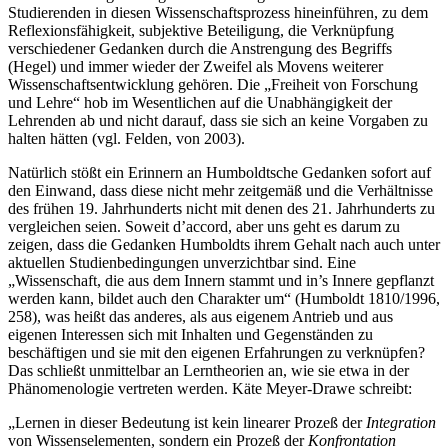
Studierenden in diesen Wissenschaftsprozess hineinführen, zu dem
Reflexionsfähigkeit, subjektive Beteiligung, die Verknüpfung
verschiedener Gedanken durch die Anstrengung des Begriffs
(Hegel) und immer wieder der Zweifel als Movens weiterer
Wissenschaftsentwicklung gehören. Die „Freiheit von Forschung
und Lehre“ hob im Wesentlichen auf die Unabhängigkeit der
Lehrenden ab und nicht darauf, dass sie sich an keine Vorgaben zu
halten hätten (vgl. Felden, von 2003).
Natürlich stößt ein Erinnern an Humboldtsche Gedanken sofort auf
den Einwand, dass diese nicht mehr zeitgemäß und die Verhältnisse
des frühen 19. Jahrhunderts nicht mit denen des 21. Jahrhunderts zu
vergleichen seien. Soweit d’accord, aber uns geht es darum zu
zeigen, dass die Gedanken Humboldts ihrem Gehalt nach auch unter
aktuellen Studienbedingungen unverzichtbar sind. Eine
„Wissenschaft, die aus dem Innern stammt und in’s Innere gepflanzt
werden kann, bildet auch den Charakter um“ (Humboldt 1810/1996,
258), was heißt das anderes, als aus eigenem Antrieb und aus
eigenen Interessen sich mit Inhalten und Gegenständen zu
beschäftigen und sie mit den eigenen Erfahrungen zu verknüpfen?
Das schließt unmittelbar an Lerntheorien an, wie sie etwa in der
Phänomenologie vertreten werden. Käte Meyer-Drawe schreibt:
„Lernen in dieser Bedeutung ist kein linearer Prozeß der
Integration
von Wissenselementen, sondern ein Prozeß der
Konfrontation