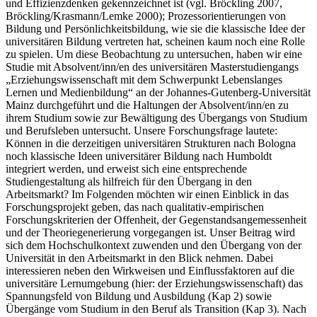
und Effizienzdenken gekennzeichnet ist (vgl. Bröckling 2007,
Bröckling/Krasmann/Lemke 2000); Prozessorientierungen von
Bildung und Persönlichkeitsbildung, wie sie die klassische Idee der
universitären Bildung vertreten hat, scheinen kaum noch eine Rolle
zu spielen. Um diese Beobachtung zu untersuchen, haben wir eine
Studie mit Absolvent/inn/en des universitären Masterstudiengangs
„Erziehungswissenschaft mit dem Schwerpunkt Lebenslanges
Lernen und Medienbildung“ an der Johannes-Gutenberg-Universität
Mainz durchgeführt und die Haltungen der Absolvent/inn/en zu
ihrem Studium sowie zur Bewältigung des Übergangs von Studium
und Berufsleben untersucht. Unsere Forschungsfrage lautete:
Können in die derzeitigen universitären Strukturen nach Bologna
noch klassische Ideen universitärer Bildung nach Humboldt
integriert werden, und erweist sich eine entsprechende
Studiengestaltung als hilfreich für den Übergang in den
Arbeitsmarkt? Im Folgenden möchten wir einen Einblick in das
Forschungsprojekt geben, das nach qualitativ-empirischen
Forschungskriterien der Offenheit, der Gegenstandsangemessenheit
und der Theoriegenerierung vorgegangen ist. Unser Beitrag wird
sich dem Hochschulkontext zuwenden und den Übergang von der
Universität in den Arbeitsmarkt in den Blick nehmen. Dabei
interessieren neben den Wirkweisen und Einflussfaktoren auf die
universitäre Lernumgebung (hier: der Erziehungswissenschaft) das
Spannungsfeld von Bildung und Ausbildung (Kap 2) sowie
Übergänge vom Studium in den Beruf als Transition (Kap 3). Nach