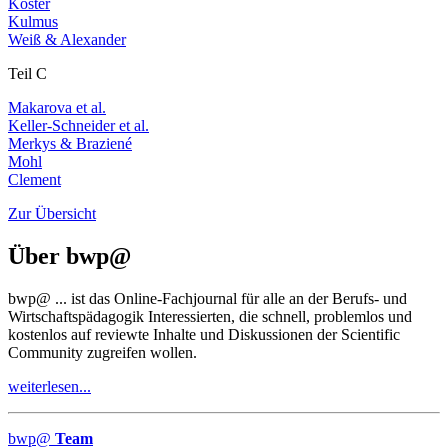
Köster
Kulmus
Weiß & Alexander
Teil C
Makarova et al.
Keller-Schneider et al.
Merkys & Braziené
Mohl
Clement
Zur Übersicht
Über
bwp
@
bwp
@
... ist das Online-Fachjournal für alle an der Berufs- und
Wirtschaftspädagogik Interessierten, die schnell, problemlos und
kostenlos auf reviewte Inhalte und Diskussionen der Scientific
Community zugreifen wollen.
weiterlesen...
bwp
@
Team