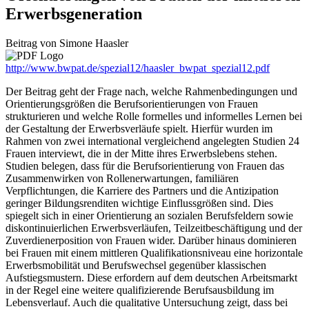
Erwerbsgeneration
Beitrag von
Simone
Haasler
http://www.bwpat.de/spezial12/haasler_bwpat_spezial12.pdf
Der Beitrag geht der Frage nach, welche Rahmenbedingungen und
Orientierungsgrößen die Berufsorientierungen von Frauen
strukturieren und welche Rolle formelles und informelles Lernen bei
der Gestaltung der Erwerbsverläufe spielt. Hierfür wurden im
Rahmen von zwei international vergleichend angelegten Studien 24
Frauen interviewt, die in der Mitte ihres Erwerbslebens stehen.
Studien belegen, dass für die Berufsorientierung von Frauen das
Zusammenwirken von Rollenerwartungen, familiären
Verpflichtungen, die Karriere des Partners und die Antizipation
geringer Bildungsrenditen wichtige Einflussgrößen sind. Dies
spiegelt sich in einer Orientierung an sozialen Berufsfeldern sowie
diskontinuierlichen Erwerbsverläufen, Teilzeitbeschäftigung und der
Zuverdienerposition von Frauen wider. Darüber hinaus dominieren
bei Frauen mit einem mittleren Qualifikationsniveau eine horizontale
Erwerbsmobilität und Berufswechsel gegenüber klassischen
Aufstiegsmustern. Diese erfordern auf dem deutschen Arbeitsmarkt
in der Regel eine weitere qualifizierende Berufsausbildung im
Lebensverlauf. Auch die qualitative Untersuchung zeigt, dass bei