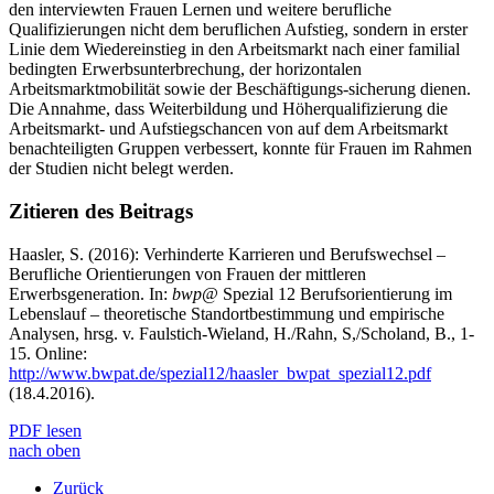
den interviewten Frauen Lernen und weitere berufliche
Qualifizierungen nicht dem beruflichen Aufstieg, sondern in erster
Linie dem Wiedereinstieg in den Arbeitsmarkt nach einer familial
bedingten Erwerbsunterbrechung, der horizontalen
Arbeitsmarktmobilität sowie der Beschäftigungs-sicherung dienen.
Die Annahme, dass Weiterbildung und Höherqualifizierung die
Arbeitsmarkt- und Aufstiegschancen von auf dem Arbeitsmarkt
benachteiligten Gruppen verbessert, konnte für Frauen im Rahmen
der Studien nicht belegt werden.
Zitieren des Beitrags
Haasler, S. (2016): Verhinderte Karrieren und Berufswechsel –
Berufliche Orientierungen von Frauen der mittleren
Erwerbsgeneration. In:
bwp@
Spezial 12 Berufsorientierung im
Lebenslauf – theoretische Standortbestimmung und empirische
Analysen, hrsg. v. Faulstich-Wieland, H./Rahn, S,/Scholand, B., 1-
15. Online:
http://www.bwpat.de/spezial12/haasler_bwpat_spezial12.pdf
(18.4.2016).
PDF lesen
nach oben
Zurück