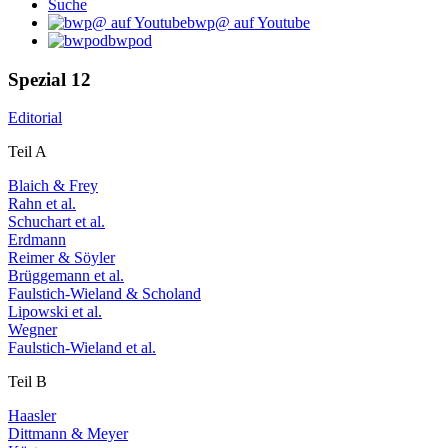
Suche
bwp@ auf Youtube
bwpod
Spezial 12
Editorial
Teil A
Blaich & Frey
Rahn et al.
Schuchart et al.
Erdmann
Reimer & Söyler
Brüggemann et al.
Faulstich-Wieland & Scholand
Lipowski et al.
Wegner
Faulstich-Wieland et al.
Teil B
Haasler
Dittmann & Meyer