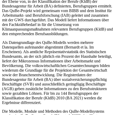
der Ebene von, in der Klassifika­tion der Berufe (KldB) der
Bundesagentur für Arbeit (BA) definierten, Berufsgruppen ermittelt.
Das QuBe-Projekt wird gemeinsam vom BIBB und dem Institut für
Arbeitsmarkt- und Berufs­forschung (IAB) geleitet und zusammen
mit der GWS durchgeführt. Das Modell liefert Infor­mationen über
den Fachkräftebedarf in für die Umsetzung von
Klimaanpassungsmaßnahmen relevanten Berufsgruppen (KldB) und
den entsprechenden Berufsausbildungen.
Als Datengrundlage des QuBe-Modells werden mehrere
Datenquellen aufeinander abgestimmt (Bernardt et la. Im
Erscheinen). Als amtliche Repräsentativstatistik des Statistischen
Bundes­amts, an der sich jährlich ein Prozent der Haushalte beteiligt,
liefert der Mikrozensus Informa­tionen über Arbeitsmarkt und
Bevölkerung. Die volkswirtschaftlichen Gesamtrechnungen bil­den
wiederum die Grundlage für die Projektion der Gesamtwirtschaft
sowie der Branchenent­wicklung. Die Registerdaten der
Bundesagentur für Arbeit (BA) über sozialversicherungs­pflichtig
Beschäftigte (SVB) und ausschließlich geringfügig Beschäftigte
(AGB) geben zusätz­liche Informationen zu den Berufsstrukturen
sowie gezahlten Löhnen. Für bis zu 144 Berufs­gruppen der
Klassifikation der Berufe (KldB) 2010 (BA 2021) werden die
Ergebnisse differen­ziert.
Die Modelle, Module und Methoden des QuBe-Modellsystems