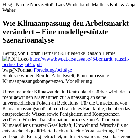
Hrsg.:
Nicole
Naeve-Stoß
,
Lars
Windelband
,
Matthias
Kohl
&
Anja
Walter
Wie Klimaanpassung den Arbeitsmarkt
verändert – Eine modellgestützte
Szenarioanalyse
Beitrag von
Florian
Bernardt
&
Friederike
Rausch-Berhie
https://www.bwpat.de/ausgabe45/bernardt_rausch-
berhie_bwpat45.pdf
bwp
@
-Format:
Forschungsbeiträge
Schlüsselwörter: Berufe, Arbeitswelt, Klimaanpassung,
Klimaanpassungskompetenzen, Modellierung
Umso mehr der Klimawandel in Deutschland spürbar wird, desto
mehr gewinnen Maßnahmen zur Anpassung an seine
unvermeidlichen Folgen an Bedeutung. Für die Umsetzung von
Klimaanpassungs­maßnahmen braucht es Fachkräfte, die über das
entsprechende Wissen sowie Fähigkeiten und Kompe­tenzen
verfügen. Für den Transformationsprozess zum Aufbau von
Klimaresilienz unserer Gesellschaft, Umwelt und Wirtschaft sind
entsprechend qualifizierte Fachkräfte eine Voraussetzung. Der
vorliegende Beitrag betrachtet, mittels Szenarioanalysen basierend