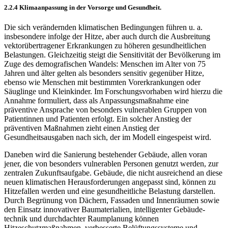
2.2.4 Klimaanpassung in der Vorsorge und Gesundheit.
Die sich verändernden klimatischen Bedingungen führen u. a.
insbesondere infolge der Hitze, aber auch durch die Ausbreitung
vektorübertragener Erkrankungen zu höheren gesundheitli­chen
Belastungen. Gleichzeitig steigt die Sensitivität der Bevölkerung im
Zuge des demografi­schen Wandels: Menschen im Alter von 75
Jahren und älter gelten als besonders sensitiv gegenüber Hitze,
ebenso wie Menschen mit bestimmten Vorerkrankungen oder
Säuglinge und Kleinkinder. Im Forschungsvorhaben wird hierzu die
Annahme formuliert, dass als Anpas­sungsmaßnahme eine
präventive Ansprache von besonders vulnerablen Gruppen von
Patien­tinnen und Patienten erfolgt. Ein solcher Anstieg der
präventiven Maßnahmen zieht einen Anstieg der
Gesundheitsausgaben nach sich, der im Modell eingespeist wird.
Daneben wird die Sanierung bestehender Gebäude, allen voran
jener, die von besonders vul­nerablen Personen genutzt werden, zur
zentralen Zukunftsaufgabe. Gebäude, die nicht ausrei­chend an diese
neuen klimatischen Herausforderungen angepasst sind, können zu
Hitzefallen werden und eine gesundheitliche Belastung darstellen.
Durch Begrünung von Dächern, Fassa­den und Innenräumen sowie
den Einsatz innovativer Baumaterialien, intelligenter Gebäude­
technik und durchdachter Raumplanung können
Hitzeschutzmaßnahmen, verbesserte Belüf­tungssysteme und