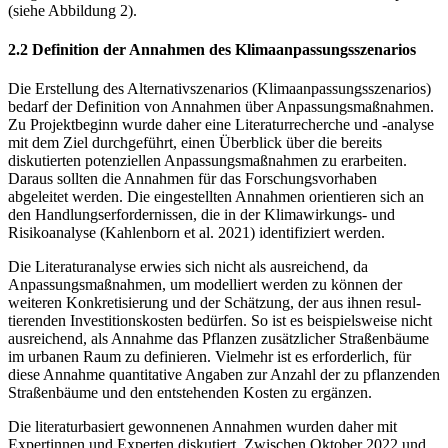
(siehe Abbildung 2).
2.2 Definition der Annahmen des Klimaanpassungsszenarios
Die Erstellung des Alternativszenarios (Klimaanpassungsszenarios)
bedarf der Definition von Annahmen über Anpassungsmaßnahmen.
Zu Projektbeginn wurde daher eine Literaturrecher­che und -analyse
mit dem Ziel durchgeführt, einen Überblick über die bereits
diskutierten potenziellen Anpassungsmaßnahmen zu erarbeiten.
Daraus sollten die Annahmen für das For­schungsvorhaben
abgeleitet werden. Die eingestellten Annahmen orientieren sich an
den Hand­lungserfordernissen, die in der Klimawirkungs- und
Risikoanalyse (Kahlenborn et al. 2021) identifiziert werden.
Die Literaturanalyse erwies sich nicht als ausreichend, da
Anpassungsmaßnahmen, um model­liert werden zu können der
weiteren Konkretisierung und der Schätzung, der aus ihnen resul­
tierenden Investitionskosten bedürfen. So ist es beispielsweise nicht
ausreichend, als Annahme das Pflanzen zusätzlicher Straßenbäume
im urbanen Raum zu definieren. Vielmehr ist es erfor­derlich, für
diese Annahme quantitative Angaben zur Anzahl der zu pflanzenden
Straßenbäume und den entstehenden Kosten zu ergänzen.
Die literaturbasiert gewonnenen Annahmen wurden daher mit
Expertinnen und Experten dis­kutiert. Zwischen Oktober 2022 und