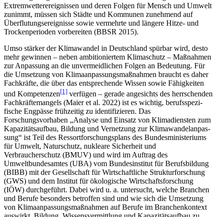
Extremwetterereignissen und deren Folgen für Mensch und Umwelt
zunimmt, müssen sich Städte und Kommunen zunehmend auf
Überflutungsereignisse sowie vermehrte und längere Hitze- und
Trockenperioden vorbereiten (BBSR 2015).
Umso stärker der Klimawandel in Deutschland spürbar wird, desto
mehr gewinnen – neben ambitioniertem Klimaschutz – Maßnahmen
zur Anpassung an die unvermeidlichen Folgen an Bedeutung. Für
die Umsetzung von Klimaanpassungsmaßnahmen braucht es daher
Fachkräfte, die über das entsprechende Wissen sowie Fähigkeiten
[1]
und Kompetenzen
verfügen – gerade angesichts des herrschenden
Fachkräftemangels (Maier et al. 2022) ist es wichtig, berufsspezi­
fische Engpässe frühzeitig zu identifizieren. Das
Forschungsvorhaben „Analyse und Einsatz von Klimadiensten zum
Kapazitätsaufbau, Bildung und Vernetzung zur Klimawandelanpas­
sung“ ist Teil des Ressortforschungsplans des Bundesministeriums
für Umwelt, Naturschutz, nukleare Sicherheit und
Verbraucherschutz (BMUV) und wird im Auftrag des
Umweltbundes­amtes (UBA) vom Bundesinstitut für Berufsbildung
(BIBB) mit der Gesellschaft für Wirt­schaftliche Strukturforschung
(GWS) und dem Institut für ökologische Wirtschaftsforschung
(IÖW) durchgeführt. Dabei wird u. a. untersucht, welche Branchen
und Berufe besonders betroffen sind und wie sich die Umsetzung
von Klimaanpassungsmaßnahmen auf Berufe im Branchenkontext
auswirkt. Bildung, Wissensvermittlung und Kapazitätsaufbau zu