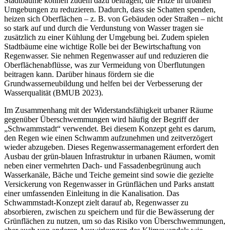
Stadtbäume können zudem dazu beitragen, die Hitze in urbanen
Umgebungen zu reduzieren. Dadurch, dass sie Schatten spenden,
heizen sich Oberflächen – z. B. von Gebäuden oder Straßen – nicht
so stark auf und durch die Verdunstung von Wasser tragen sie
zusätzlich zu einer Kühlung der Umgebung bei. Zudem spielen
Stadtbäume eine wichtige Rolle bei der Bewirtschaftung von
Regenwasser. Sie nehmen Regenwasser auf und reduzieren die
Oberflä­chenabflüsse, was zur Vermeidung von Überflutungen
beitragen kann. Darüber hinaus fördern sie die
Grundwasserneubildung und helfen bei der Verbesserung der
Wasserqualität (BMUB 2023).
Im Zusammenhang mit der Widerstandsfähigkeit urbaner Räume
gegenüber Überschwemmun­gen wird häufig der Begriff der
„Schwammstadt“ verwendet. Bei diesem Konzept geht es darum,
den Regen wie einen Schwamm aufzunehmen und zeitverzögert
wieder abzugeben. Dieses Regenwassermanagement erfordert den
Ausbau der grün-blauen Infrastruktur in urba­nen Räumen, womit
neben einer vermehrten Dach- und Fassadenbegrünung auch
Wasserka­näle, Bäche und Teiche gemeint sind sowie die gezielte
Versickerung von Regenwasser in Grünflächen und Parks anstatt
einer umfassenden Einleitung in die Kanalisation. Das
Schwammstadt-Konzept zielt darauf ab, Regenwasser zu
absorbieren, zwischen zu speichern und für die Bewässerung der
Grünflächen zu nutzen, um so das Risiko von Überschwemmun­gen,