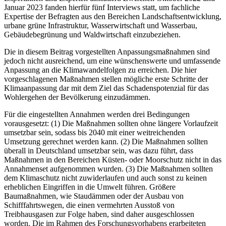
Januar 2023 fanden hierfür fünf Interviews statt, um fach­liche
Expertise der Befragten aus den Bereichen Landschaftsentwicklung,
urbane grüne Infra­struktur, Wasserwirtschaft und Wasserbau,
Gebäudebegrünung und Waldwirtschaft einzube­ziehen.
Die in diesem Beitrag vorgestellten Anpassungsmaßnahmen sind
jedoch nicht ausreichend, um eine wünschenswerte und umfassende
Anpassung an die Klimawandelfolgen zu erreichen. Die hier
vorgeschlagenen Maßnahmen stellen mögliche erste Schritte der
Klimaanpassung dar mit dem Ziel das Schadenspotenzial für das
Wohlergehen der Bevölkerung einzudämmen.
Für die eingestellten Annahmen werden drei Bedingungen
vorausgesetzt: (1) Die Maßnahmen sollten ohne längere Vorlaufzeit
umsetzbar sein, sodass bis 2040 mit einer weitreichenden
Umsetzung gerechnet werden kann. (2) Die Maßnahmen sollten
überall in Deutschland umsetzbar sein, was dazu führt, dass
Maßnahmen in den Bereichen Küsten- oder Moorschutz nicht in das
Annahmenset aufgenommen wurden. (3) Die Maßnahmen sollten
dem Klimaschutz nicht zuwiderlaufen und auch sonst zu keinen
erheblichen Eingriffen in die Umwelt führen. Größere
Baumaßnahmen, wie Staudämmen oder der Ausbau von
Schifffahrtswegen, die einen vermehrten Ausstoß von
Treibhausgasen zur Folge haben, sind daher ausgeschlossen
worden. Die im Rahmen des Forschungsvorhabens erarbeiteten