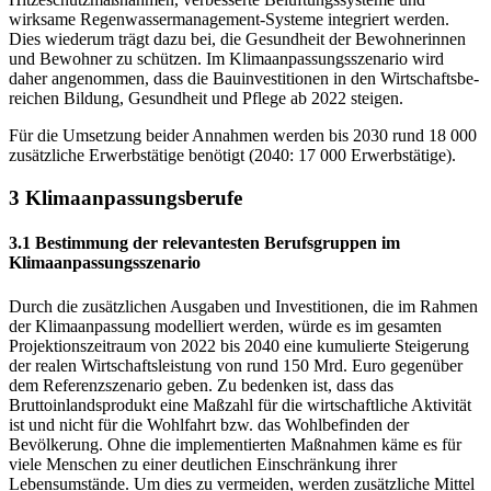
wirksame Regenwassermanagement-Systeme integriert werden.
Dies wiede­rum trägt dazu bei, die Gesundheit der Bewohnerinnen
und Bewohner zu schützen. Im Klima­anpassungsszenario wird
daher angenommen, dass die Bauinvestitionen in den Wirtschaftsbe­
reichen Bildung, Gesundheit und Pflege ab 2022 steigen.
Für die Umsetzung beider Annahmen werden bis 2030 rund 18 000
zusätzliche Erwerbstätige benötigt (2040: 17 000 Erwerbstätige).
3 Klimaanpassungsberufe
3.1 Bestimmung der relevantesten Berufsgruppen im
Klimaanpassungsszenario
Durch die zusätzlichen Ausgaben und Investitionen, die im Rahmen
der Klimaanpassung modelliert werden, würde es im gesamten
Projektionszeitraum von 2022 bis 2040 eine kumu­lierte Steigerung
der realen Wirtschaftsleistung von rund 150 Mrd. Euro gegenüber
dem Refe­renz­szenario geben. Zu bedenken ist, dass das
Bruttoinlandsprodukt eine Maßzahl für die wirt­schaftliche Aktivität
ist und nicht für die Wohlfahrt bzw. das Wohlbefinden der
Bevölkerung. Ohne die implementierten Maßnahmen käme es für
viele Menschen zu einer deutlichen Ein­schränkung ihrer
Lebensumstände. Um dies zu vermeiden, werden zusätzliche Mittel