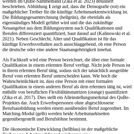
werden im QuBe-Sammelband (Zika et al. 2023) detailliert
beschrieben. Abbildung
1
zeigt auf, dass die Demografie (rot) ein
maßgeblicher Treiber für die künftige Arbeitsmarktentwicklung ist.
Die Bildungsgesamtrech­nung (hellgrün), die ebenfalls als
eigenständiges Modell geführt wird und die das zukünftige
Neuangebot aus dem Bildungssystem nach Qualifikationen und
Berufen differenziert quantifi­ziert, baut darauf auf (Kalinowski et al.
2021). Neben Geschlecht, Alter und Qualifikation ist für das
künftige Erwerbsverhalten auch ausschlaggebend, ob eine Person
die deutsche oder eine andere Staatsangehörigkeit innehat.
Als Fachkraft wird eine Person bezeichnet, die über eine formale
Qualifikation in einem erlern­ten Beruf verfügt. Nicht jede Person ist
in ihrem erlernten Beruf tätig, sodass sich der tatsächlich ausgeübte
Beruf vom erlernten Beruf unterscheiden kann. Wie hoch die
Wahrscheinlichkeit ist, dass eine Person mit einer formalen
Qualifikation in einem anderen Beruf als dem erlernten tätig ist, wird
mithilfe von beruflichen Flexibilitätsmatrizen (orange) quantifiziert
(Zika et al. 2017). Dies stellt ein Alleinstellungsmerkmal des QuBe-
Projektes dar. Auch Erwerbspersonen ohne abgeschlossene
Berufsausbildung werden einem ausübenden Beruf zugeordnet. Im
Mat­ching-Modul (gelb) werden beide Arbeitsmarktseiten
gegenübergestellt und Berufslöhne bestimmt.
Die ökonomische Entwicklung (hellblau) ist der maßgebliche