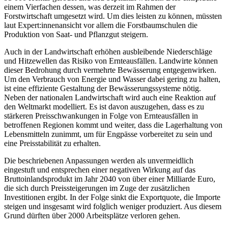
einem Vierfachen dessen, was derzeit im Rahmen der
Forstwirtschaft umgesetzt wird. Um dies leisten zu können, müssten
laut Expert:innenansicht vor allem die Forstbaumschulen die
Produktion von Saat- und Pflanzgut steigern.
Auch in der Landwirtschaft erhöhen ausbleibende Niederschläge
und Hitzewellen das Risiko von Ernteausfällen. Landwirte können
dieser Bedrohung durch vermehrte Bewässerung entge­genwirken.
Um den Verbrauch von Energie und Wasser dabei gering zu halten,
ist eine effizi­ente Gestaltung der Bewässerungssysteme nötig.
Neben der nationalen Landwirtschaft wird auch eine Reaktion auf
den Weltmarkt modelliert. Es ist davon auszugehen, dass es zu
stärkeren Preisschwankungen in Folge von Ernteausfällen in
betroffenen Regionen kommt und weiter, dass die Lagerhaltung von
Lebensmitteln zunimmt, um für Engpässe vorbereitet zu sein und
eine Preisstabilität zu erhalten.
Die beschriebenen Anpassungen werden als unvermeidlich
eingestuft und entsprechen einer negativen Wirkung auf das
Bruttoinlandsprodukt im Jahr 2040 von über einer Milliarde Euro,
die sich durch Preissteigerungen im Zuge der zusätzlichen
Investitionen ergibt. In der Folge sinkt die Exportquote, die Importe
steigen und insgesamt wird folglich weniger produziert. Aus diesem
Grund dürften über 2000 Arbeitsplätze verloren gehen.