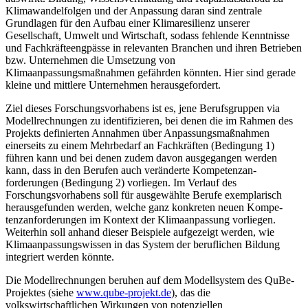
Klimawan­delfolgen und der Anpassung daran sind zentrale
Grundlagen für den Aufbau einer Klimaresi­lienz unserer
Gesellschaft, Umwelt und Wirtschaft, sodass fehlende Kenntnisse
und Fachkräf­teengpässe in relevanten Branchen und ihren Betrieben
bzw. Unternehmen die Umsetzung von
Klimaanpassungsmaßnahmen gefährden könnten. Hier sind gerade
kleine und mittlere Unter­nehmen herausgefordert.
Ziel dieses Forschungsvorhabens ist es, jene Berufsgruppen via
Modellrechnungen zu identifi­zieren, bei denen die im Rahmen des
Projekts definierten Annahmen über Anpassungsmaßnah­men
einerseits zu einem Mehrbedarf an Fachkräften (Bedingung 1)
führen kann und bei denen zudem davon ausgegangen werden
kann, dass in den Berufen auch veränderte Kompetenzan­
forderungen (Bedingung 2) vorliegen. Im Verlauf des
Forschungsvorhabens soll für ausge­wählte Berufe exemplarisch
herausgefunden werden, welche ganz konkreten neuen Kompe­
tenzanforderungen im Kontext der Klimaanpassung vorliegen.
Weiterhin soll anhand dieser Beispiele aufgezeigt werden, wie
Klimaanpassungswissen in das System der beruflichen Bil­dung
integriert werden könnte.
Die Modellrechnungen beruhen auf dem Modellsystem des QuBe-
Projektes (siehe
www.qube-projekt.de
), das die
volkswirtschaftlichen Wirkungen von potenziellen