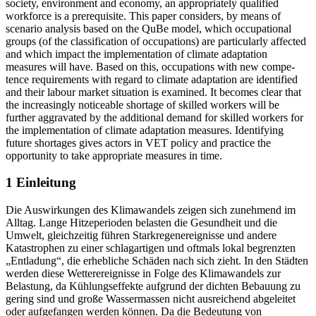
society, environment and economy, an appropriately qualified
workforce is a prerequisite. This paper considers, by means of
scenario analysis based on the QuBe model, which occupational
groups (of the classification of occupations) are particularly affected
and which impact the implementation of climate adaptation
measures will have. Based on this, occupations with new compe­
tence requirements with regard to climate adaptation are identified
and their labour market situation is examined. It becomes clear that
the increasingly noticeable shortage of skilled workers will be
further aggravated by the additional demand for skilled workers for
the implementation of climate adaptation measures. Identifying
future shortages gives actors in VET policy and practice the
opportunity to take appropriate measures in time.
1 Einleitung
Die Auswirkungen des Klimawandels zeigen sich zunehmend im
Alltag. Lange Hitzeperioden belasten die Gesundheit und die
Umwelt, gleichzeitig führen Starkregenereignisse und andere
Katastrophen zu einer schlagartigen und oftmals lokal begrenzten
„Entladung“, die erhebliche Schäden nach sich zieht. In den Städten
werden diese Wetterereignisse in Folge des Klimawan­dels zur
Belastung, da Kühlungseffekte aufgrund der dichten Bebauung zu
gering sind und große Wassermassen nicht ausreichend abgeleitet
oder aufgefangen werden können. Da die Bedeutung von