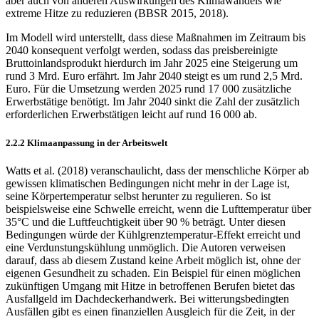
aber auch von anderen Auswirkungen des Klimawandels wie
extreme Hitze zu reduzieren (BBSR 2015, 2018).
Im Modell wird unterstellt, dass diese Maßnahmen im Zeitraum bis
2040 konsequent verfolgt werden, sodass das preisbereinigte
Bruttoinlandsprodukt hierdurch im Jahr 2025 eine Steige­rung um
rund 3 Mrd. Euro erfährt. Im Jahr 2040 steigt es um rund 2,5 Mrd.
Euro. Für die Umsetzung werden 2025 rund 17 000 zusätzliche
Erwerbstätige benötigt. Im Jahr 2040 sinkt die Zahl der zusätzlich
erforderlichen Erwerbstätigen leicht auf rund 16 000 ab.
2.2.2 Klimaanpassung in der Arbeitswelt
Watts et al. (2018) veranschaulicht, dass der menschliche Körper ab
gewissen klimatischen Bedingungen nicht mehr in der Lage ist,
seine Körpertemperatur selbst herunter zu regulieren. So ist
beispielsweise eine Schwelle erreicht, wenn die Lufttemperatur über
35°C und die Luft­feuchtigkeit über 90 % beträgt. Unter diesen
Bedingungen würde der Kühlgrenztemperatur-Effekt erreicht und
eine Verdunstungskühlung unmöglich. Die Autoren verweisen
darauf, dass ab diesem Zustand keine Arbeit möglich ist, ohne der
eigenen Gesundheit zu schaden. Ein Bei­spiel für einen möglichen
zukünftigen Umgang mit Hitze in betroffenen Berufen bietet das
Ausfallgeld im Dachdeckerhandwerk. Bei witterungsbedingten
Ausfällen gibt es einen finan­ziellen Ausgleich für die Zeit, in der