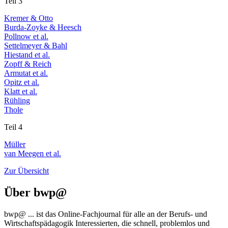
Teil 3
Kremer & Otto
Burda-Zoyke & Heesch
Pollnow et al.
Settelmeyer & Bahl
Hiestand et al.
Zopff & Reich
Armutat et al.
Opitz et al.
Klatt et al.
Rühling
Thole
Teil 4
Müller
van Meegen et al.
Zur Übersicht
Über
bwp
@
bwp
@
... ist das Online-Fachjournal für alle an der Berufs- und
Wirtschaftspädagogik Interessierten, die schnell, problemlos und