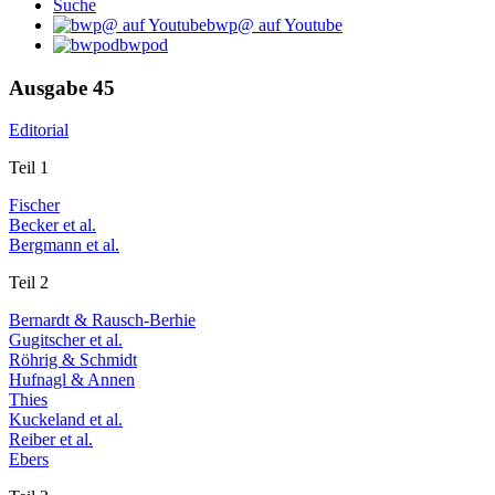
Suche
bwp@ auf Youtube
bwpod
Ausgabe 45
Editorial
Teil 1
Fischer
Becker et al.
Bergmann et al.
Teil 2
Bernardt & Rausch-Berhie
Gugitscher et al.
Röhrig & Schmidt
Hufnagl & Annen
Thies
Kuckeland et al.
Reiber et al.
Ebers