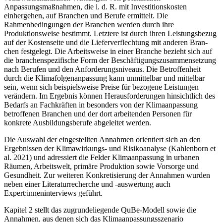
Anpassungsmaßnah­men, die i. d. R. mit Investitionskosten
einhergehen, auf Branchen und Berufe ermittelt. Die
Rahmenbedingungen der Branchen werden durch ihre
Produktionsweise bestimmt. Letztere ist durch ihren Leistungsbezug
auf der Kostenseite und die Lieferverflechtung mit anderen Bran­
chen festgelegt. Die Arbeitsweise in einer Branche bezieht sich auf
die branchenspezifische Form der Beschäftigungszusammensetzung
nach Berufen und den Anforderungsniveaus. Die Betroffenheit
durch die Klimafolgenanpassung kann unmittelbar und mittelbar
sein, wenn sich beispielsweise Preise für bezogene Leistungen
verändern. Im Ergebnis können Herausforde­rungen hinsichtlich des
Bedarfs an Fachkräften in besonders von der Klimaanpassung
betroffe­nen Branchen und der dort arbeitenden Personen für
konkrete Ausbildungsberufe abgeleitet werden.
Die Auswahl der eingestellten Annahmen orientiert sich an den
Ergebnissen der Klimawir­kungs- und Risikoanalyse (Kahlenborn et
al. 2021) und adressiert die Felder Klimaanpassung in urbanen
Räumen, Arbeitswelt, primäre Produktion sowie Vorsorge und
Gesundheit. Zur wei­teren Konkretisierung der Annahmen wurden
neben einer Literaturrecherche und -auswertung auch
Expert:inneninterviews geführt.
Kapitel 2 stellt das zugrundeliegende QuBe-Modell sowie die
Annahmen, aus denen sich das Klimaanpassungsszenario