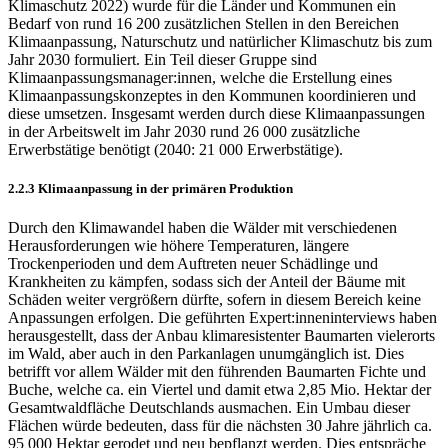
Klimaschutz 2022) wurde für die Länder und Kommunen ein
Bedarf von rund 16 200 zusätzlichen Stellen in den Berei­chen
Klimaanpassung, Naturschutz und natürlicher Klimaschutz bis zum
Jahr 2030 formuliert. Ein Teil dieser Gruppe sind
Klimaanpassungsmanager:innen, welche die Erstellung eines
Klimaanpassungskonzeptes in den Kommunen koordinieren und
diese umsetzen. Insgesamt werden durch diese Klimaanpassungen
in der Arbeitswelt im Jahr 2030 rund 26 000 zusätzliche
Erwerbstätige benötigt (2040: 21 000 Erwerbstätige).
2.2.3 Klimaanpassung in der primären Produktion
Durch den Klimawandel haben die Wälder mit verschiedenen
Herausforderungen wie höhere Temperaturen, längere
Trockenperioden und dem Auftreten neuer Schädlinge und
Krankheiten zu kämpfen, sodass sich der Anteil der Bäume mit
Schäden weiter vergrößern dürfte, sofern in diesem Bereich keine
Anpassungen erfolgen. Die geführten Expert:inneninterviews haben
her­ausgestellt, dass der Anbau klimaresistenter Baumarten vielerorts
im Wald, aber auch in den Parkanlagen unumgänglich ist. Dies
betrifft vor allem Wälder mit den führenden Baumarten Fichte und
Buche, welche ca. ein Viertel und damit etwa 2,85 Mio. Hektar der
Gesamtwaldflä­che Deutschlands ausmachen. Ein Umbau dieser
Flächen würde bedeuten, dass für die nächsten 30 Jahre jährlich ca.
95 000 Hektar gerodet und neu bepflanzt werden. Dies entspräche