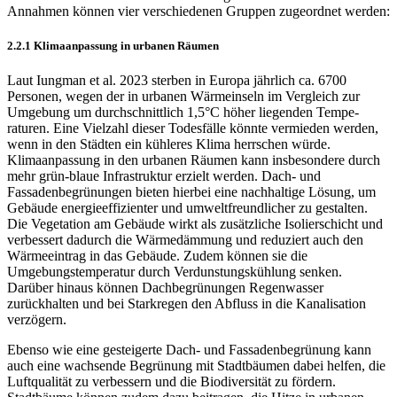
Annahmen können vier verschiedenen Gruppen zugeordnet werden:
2.2.1 Klimaanpassung in urbanen Räumen
Laut Iungman et al. 2023 sterben in Europa jährlich ca. 6700
Personen, wegen der in urbanen Wärmeinseln im Vergleich zur
Umgebung um durchschnittlich 1,5°C höher liegenden Tempe­
raturen. Eine Vielzahl dieser Todesfälle könnte vermieden werden,
wenn in den Städten ein kühleres Klima herrschen würde.
Klimaanpassung in den urbanen Räumen kann insbesondere durch
mehr grün-blaue Infrastruktur erzielt werden. Dach- und
Fassadenbegrünungen bieten hierbei eine nachhaltige Lösung, um
Gebäude energieeffizienter und umweltfreundlicher zu gestalten.
Die Vegetation am Gebäude wirkt als zusätzliche Isolierschicht und
verbessert dadurch die Wärmedämmung und reduziert auch den
Wärmeeintrag in das Gebäude. Zudem können sie die
Umgebungstemperatur durch Verdunstungskühlung senken.
Darüber hinaus können Dachbegrünungen Regenwasser
zurückhalten und bei Starkregen den Abfluss in die Kanalisation
verzögern.
Ebenso wie eine gesteigerte Dach- und Fassadenbegrünung kann
auch eine wachsende Begrü­nung mit Stadtbäumen dabei helfen, die
Luftqualität zu verbessern und die Biodiversität zu fördern.