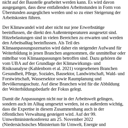
nicht auf der Baustelle gearbeitet werden kann. Es wird davon
ausgegangen, dass diese entfallenden Arbeitsstunden in Form von
Überstunden ausge­glichen werden und so zu einer Steigerung der
Arbeitskosten führen.
Der Klimawandel wird aber nicht nur jene Erwerbstätige
beeinflussen, die direkt den Außen­temperaturen ausgesetzt sind.
Hitzebelastungen sind in vielen Bereichen zu erwarten und wer­den
den Arbeitsalltag beeinflussen. Als Teil des
Klimaanpassungsszenarios wird daher ein stei­gender Aufwand für
Weiterbildung in jenen Branchen angenommen, die unmittelbar oder
mit­telbar von Klimaanpassungen betroffen sind. Dazu gehören die
vom UBA auf der Grundlage der Klimawirkungs- und
Risikoanalyse (Kahlenborn et al. 2021) vorgesehenen Branchen
Gesundheit, Pflege, Soziales, Bausektor, Landwirtschaft, Wald- und
Forstwirtschaft, Was­sersektor sowie Raumplanung und
Bevölkerungsschutz. Auf diese Branchen wird für die Abbildung
der Weiterbildungsbedarfe der Fokus gelegt.
Damit die Anpassungen nicht nur in der Arbeitswelt gelingen,
sondern auch im Alltag umge­setzt werden, ist es außerdem wichtig,
dass die Expertise in diesem Zusammenhang auch in der
öffentlichen Verwaltung gesteigert wird. Auf der 99.
Umweltministerkonferenz am 25. Novem­ber 2022
(Niedersächsisches Ministerium für Umwelt, Energie und