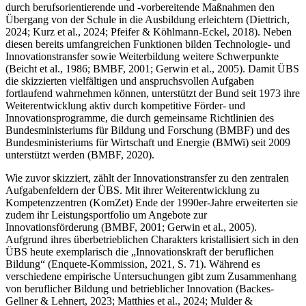
durch berufsorientierende und -vorbereitende Maßnahmen den
Übergang von der Schule in die Ausbildung erleichtern (Diettrich,
2024; Kurz et al., 2024; Pfeifer & Köhlmann-Eckel, 2018). Neben
diesen bereits umfangreichen Funktionen bilden Technologie- und
Innovationstransfer sowie Weiterbildung weitere Schwerpunkte
(Beicht et al., 1986; BMBF, 2001; Gerwin et al., 2005). Damit ÜBS
die skizzierten vielfältigen und anspruchsvollen Aufgaben
fortlaufend wahrnehmen können, unterstützt der Bund seit 1973 ihre
Weiterentwicklung aktiv durch kompetitive Förder- und
Innovationsprogramme, die durch gemeinsame Richtlinien des
Bundesministeriums für Bildung und Forschung (BMBF) und des
Bundesministeriums für Wirtschaft und Energie (BMWi) seit 2009
unterstützt werden (BMBF, 2020).
Wie zuvor skizziert, zählt der Innovationstransfer zu den zentralen
Aufgabenfeldern der ÜBS. Mit ihrer Weiterentwicklung zu
Kompetenzzentren (KomZet) Ende der 1990er-Jahre erweiterten sie
zudem ihr Leistungsportfolio um Angebote zur
Innovationsförderung (BMBF, 2001; Gerwin et al., 2005).
Aufgrund ihres überbetrieblichen Charakters kristallisiert sich in den
ÜBS heute exemplarisch die „Innovationskraft der beruflichen
Bildung“ (Enquete-Kommission, 2021, S. 71). Während es
verschiedene empirische Untersuchungen gibt zum Zusammenhang
von beruflicher Bildung und betrieblicher Innovation (Backes-
Gellner & Lehnert, 2023; Matthies et al., 2024; Mulder &