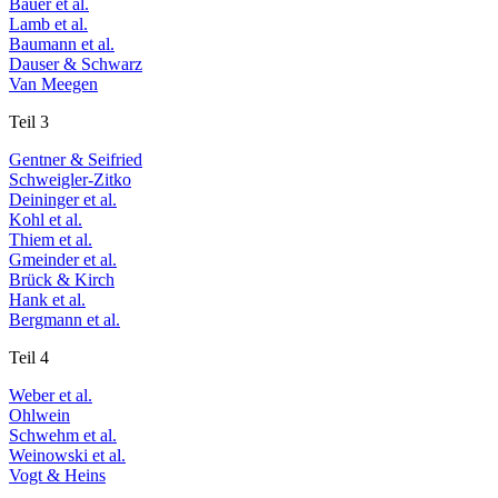
Bauer et al.
Lamb et al.
Baumann et al.
Dauser & Schwarz
Van Meegen
Teil 3
Gentner & Seifried
Schweigler-Zitko
Deininger et al.
Kohl et al.
Thiem et al.
Gmeinder et al.
Brück & Kirch
Hank et al.
Bergmann et al.
Teil 4
Weber et al.
Ohlwein
Schwehm et al.
Weinowski et al.
Vogt & Heins