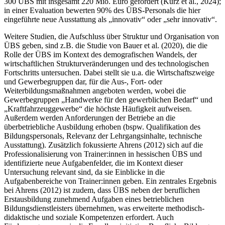
300 ÜBS mit insgesamt 220 Mio. Euro gefördert (Kurz et al., 2024);
in einer Evaluation bewerten 90% des ÜBS-Personals die hier
eingeführte neue Ausstattung als „innovativ“ oder „sehr innovativ“.
Weitere Studien, die Aufschluss über Struktur und Organisation von
ÜBS geben, sind z.B. die Studie von Bauer et al. (2020), die die
Rolle der ÜBS im Kontext des demografischen Wandels, der
wirtschaftlichen Strukturveränderungen und des technologischen
Fortschritts untersuchen. Dabei stellt sie u.a. die Wirtschaftszweige
und Gewerbegruppen dar, für die Aus-, Fort- oder
Weiterbildungsmaßnahmen angeboten werden, wobei die
Gewerbegruppen „Handwerke für den gewerblichen Bedarf“ und
„Kraftfahrzeuggewerbe“ die höchste Häufigkeit aufweisen.
Außerdem werden Anforderungen der Betriebe an die
überbetriebliche Ausbildung erhoben (bspw. Qualifikation des
Bildungspersonals, Relevanz der Lehrgangsinhalte, technische
Ausstattung). Zusätzlich fokussierte Ahrens (2012) sich auf die
Professionalisierung von Trainer:innen in hessischen ÜBS und
identifizierte neue Aufgabenfelder, die im Kontext dieser
Untersuchung relevant sind, da sie Einblicke in die
Aufgabenbereiche von Trainer:innen geben. Ein zentrales Ergebnis
bei Ahrens (2012) ist zudem, dass ÜBS neben der beruflichen
Erstausbildung zunehmend Aufgaben eines betrieblichen
Bildungsdienstleisters übernehmen, was erweiterte methodisch-
didaktische und soziale Kompetenzen erfordert. Auch