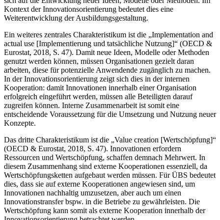
sich auf die Entwicklung neuer Ideen, Modelle oder Methoden. Im
Kontext der Innovationsorientierung bedeutet dies eine
Weiterentwicklung der Ausbildungsgestaltung.
Ein weiteres zentrales Charakteristikum ist die „Implementation and
actual use [Implementierung und tatsächliche Nutzung]“ (OECD &
Eurostat, 2018, S. 47). Damit neue Ideen, Modelle oder Methoden
genutzt werden können, müssen Organisationen gezielt daran
arbeiten, diese für potenzielle Anwendende zugänglich zu machen.
In der Innovationsorientierung zeigt sich dies in der internen
Kooperation: damit Innovationen innerhalb einer Organisation
erfolgreich eingeführt werden, müssen alle Beteiligten darauf
zugreifen können. Interne Zusammenarbeit ist somit eine
entscheidende Voraussetzung für die Umsetzung und Nutzung neuer
Konzepte.
Das dritte Charakteristikum ist die „Value creation [Wertschöpfung]“
(OECD & Eurostat, 2018, S. 47). Innovationen erfordern
Ressourcen und Wertschöpfung, schaffen demnach Mehrwert. In
diesem Zusammenhang sind externe Kooperationen essenziell, da
Wertschöpfungsketten aufgebaut werden müssen. Für ÜBS bedeutet
dies, dass sie auf externe Kooperationen angewiesen sind, um
Innovationen nachhaltig umzusetzen, aber auch um einen
Innovationstransfer bspw. in die Betriebe zu gewährleisten. Die
Wertschöpfung kann somit als externe Kooperation innerhalb der
Innovationsorientierung betrachtet werden.