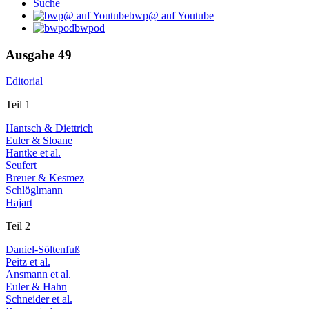
Suche
bwp@ auf Youtube
bwpod
Ausgabe 49
Editorial
Teil 1
Hantsch & Diettrich
Euler & Sloane
Hantke et al.
Seufert
Breuer & Kesmez
Schlöglmann
Hajart
Teil 2
Daniel-Söltenfuß
Peitz et al.
Ansmann et al.
Euler & Hahn
Schneider et al.