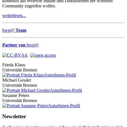
kostenlos auf reviewte Inhalte und Diskussionen der Scientific
Community zugreifen wollen.
weiterlesen...
bwp
@
Team
Partner von
bwp
@
Frieda Klaus
Universität Bremen
AutorInnen-Profil
Michael Gessler
Universität Bremen
AutorInnen-Profil
Susanne Peters
Universität Bremen
AutorInnen-Profil
Newsletter