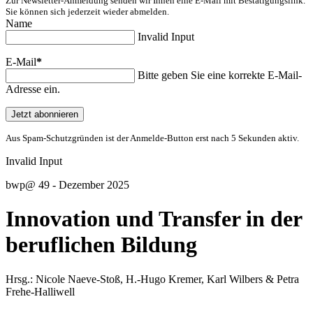
Zur Newsletter-Anmeldung senden wir Ihnen eine E-Mail mit Bestätigungslink.
Sie können sich jederzeit wieder abmelden.
Name
Invalid Input
E-Mail
*
Bitte geben Sie eine korrekte E-Mail-
Adresse ein.
Jetzt abonnieren
Aus Spam-Schutzgründen ist der Anmelde-Button erst nach 5 Sekunden aktiv.
Invalid Input
bwp
@
49 - Dezember 2025
Innovation und Transfer in der
beruflichen Bildung
Hrsg.:
Nicole
Naeve-Stoß
,
H.-Hugo
Kremer
,
Karl
Wilbers
&
Petra
Frehe-Halliwell