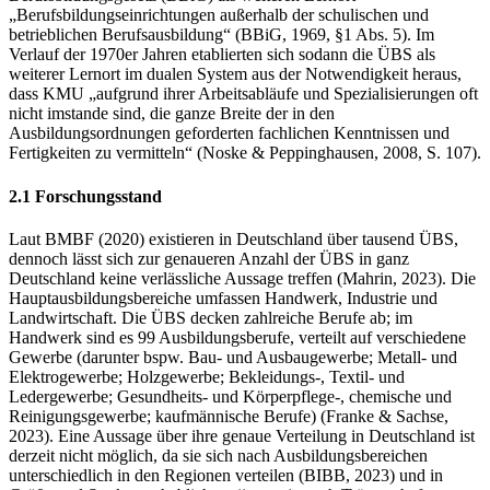
„Berufsbildungseinrichtungen außerhalb der schulischen und
betrieblichen Berufsausbildung“ (BBiG, 1969, §1 Abs. 5). Im
Verlauf der 1970er Jahren etablierten sich sodann die ÜBS als
weiterer Lernort im dualen System aus der Notwendigkeit heraus,
dass KMU „aufgrund ihrer Arbeitsabläufe und Spezialisierungen oft
nicht imstande sind, die ganze Breite der in den
Ausbildungsordnungen geforderten fachlichen Kenntnissen und
Fertigkeiten zu vermitteln“ (Noske & Peppinghausen, 2008, S. 107).
2.1 Forschungsstand
Laut BMBF (2020) existieren in Deutschland über tausend ÜBS,
dennoch lässt sich zur genaueren Anzahl der ÜBS in ganz
Deutschland keine verlässliche Aussage treffen (Mahrin, 2023). Die
Hauptausbildungsbereiche umfassen Handwerk, Industrie und
Landwirtschaft. Die ÜBS decken zahlreiche Berufe ab; im
Handwerk sind es 99 Ausbildungsberufe, verteilt auf verschiedene
Gewerbe (darunter bspw. Bau- und Ausbaugewerbe; Metall- und
Elektrogewerbe; Holzgewerbe; Bekleidungs-, Textil- und
Ledergewerbe; Gesundheits- und Körperpflege-, chemische und
Reinigungsgewerbe; kaufmännische Berufe) (Franke & Sachse,
2023). Eine Aussage über ihre genaue Verteilung in Deutschland ist
derzeit nicht möglich, da sie sich nach Ausbildungsbereichen
unterschiedlich in den Regionen verteilen (BIBB, 2023) und in