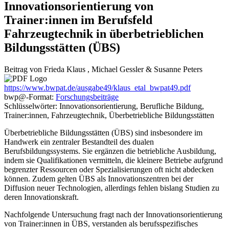
Innovationsorientierung von
Trainer:innen im Berufsfeld
Fahrzeugtechnik in überbetrieblichen
Bildungsstätten (ÜBS)
Beitrag von
Frieda
Klaus
,
Michael
Gessler
&
Susanne
Peters
https://www.bwpat.de/ausgabe49/klaus_etal_bwpat49.pdf
bwp
@
-Format:
Forschungsbeiträge
Schlüsselwörter: Innovationsorientierung, Berufliche Bildung,
Trainer:innen, Fahrzeugtechnik, Überbetriebliche Bildungsstätten
Überbetriebliche Bildungsstätten (ÜBS) sind insbesondere im
Handwerk ein zentraler Bestandteil des dualen
Berufsbildungssystems. Sie ergänzen die betriebliche Ausbildung,
indem sie Qualifikationen vermitteln, die kleinere Betriebe aufgrund
begrenzter Ressourcen oder Spezialisierungen oft nicht abdecken
können. Zudem gelten ÜBS als Innovationszentren bei der
Diffusion neuer Technologien, allerdings fehlen bislang Studien zu
deren Innovationskraft.
Nachfolgende Untersuchung fragt nach der Innovationsorientierung
von Trainer:innen in ÜBS, verstanden als berufsspezifisches