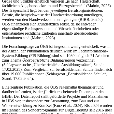
Größe und Struktur erheblich variieren „je nach Trägerschaft,
fachlichem Angebotsspektrum und Einzugsbereich“ (Mahrin, 2023).
Die Trägerschaft liegt bei den jeweiligen Berufsorganisationen.
Berufe, die beispielsweise der Handwerksordnung unterliegen,
werden von den Handwerkskammern getragen (BIBB, 2025c).
ÜBS finanzieren sich grundsätzlich selbst, da sie entweder
eigenständige Rechtspersonen und Wirtschaftseinheiten oder
eigenständige rechtliche Einheiten innerhalb übergeordneter
Institutionen sind (Mahrin, 2023).
Die Forschungslage zu ÜBS ist insgesamt wenig entwickelt, was in
der Anzahl der Publikationen deutlich wird: Im Fachinformations-
System-Bildung (FIS Bildung) sind seit 1980 lediglich 71 Arbeiten
zum Thema
Überbetriebliche Bildungsstätten
verzeichnet
(Schlagwortsuche „Überbetriebliche Ausbildungsstätte“, Stand:
17.02.2025). Zum Vergleich: zur berufsbildenden Schule finden sich
über 19.000 Publikationen (Schlagwort „Berufsbildende Schule“,
Stand: 17.02.2025).
Eine zentrale Publikation, die ÜBS regelmäßig thematisiert und
darüber informiert, ist der jährlich erscheinende Datenreport des
BIBB. Der Datenreport stellt geförderte Projekte und Maßnahmen
in ÜBS vor, insbesondere zur Ausstattung, zum Bau und zur
Weiterentwicklung zu KomZet (Kurz et al., 2024). Bis 2024 wurden
im Rahmen des Sonderprogramms zur Digitalisierung seit 2016 über